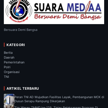
Bersuara Demi Bangsa
KATEGORI
Berita
Daerah
Pemerintahan
Polri
Organisasi
TNI
ARTIKEL TERBARU
Peran TNI AD Wujudkan Fasilitas Layak, Pembangunan MCK di
Dusun Serapu Rampung Dikerjakan
Tim Wasev TMMD ke-129, Tinjau Pelaksanaan Program Di