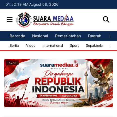
01:52:20 AM August 08, 2026
Beranda
Nasional
Pemerintahan
Daerah
Huk
Berita
Video
International
Sport
Sepakbola
Bisn
IKLAN