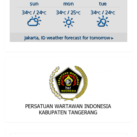
sun
mon
tue
34
/ 24
34
/ 25
34
/ 24
°C
°C
°C
°C
°C
°C
Jakarta, ID
weather forecast for tomorrow ▸