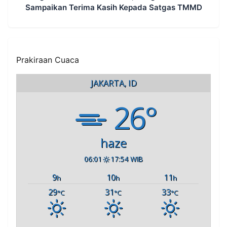
Sampaikan Terima Kasih Kepada Satgas TMMD
Prakiraan Cuaca
JAKARTA, ID
26°
haze
06:01
17:54 WIB
9
10
11
h
h
h
29
31
33
°C
°C
°C