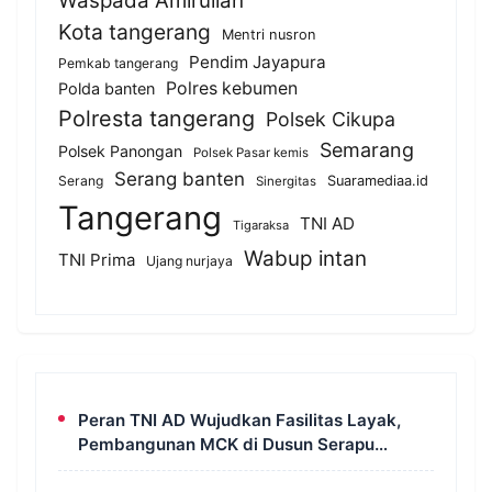
Waspada Amirullah
Kota tangerang
Mentri nusron
Pendim Jayapura
Pemkab tangerang
Polres kebumen
Polda banten
Polresta tangerang
Polsek Cikupa
Semarang
Polsek Panongan
Polsek Pasar kemis
Serang banten
Serang
Suaramediaa.id
Sinergitas
Tangerang
TNI AD
Tigaraksa
Wabup intan
TNI Prima
Ujang nurjaya
Peran TNI AD Wujudkan Fasilitas Layak,
Pembangunan MCK di Dusun Serapu
Rampung Dikerjakan