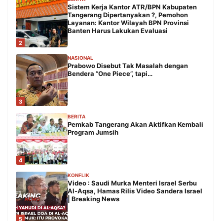
Sistem Kerja Kantor ATR/BPN Kabupaten
Tangerang Dipertanyakan ?, Pemohon
Layanan: Kantor Wilayah BPN Provinsi
Banten Harus Lakukan Evaluasi
2
NASIONAL
Prabowo Disebut Tak Masalah dengan
Bendera “One Piece”, tapi…
3
BERITA
Pemkab Tangerang Akan Aktifkan Kembali
Program Jumsih
4
KONFLIK
Video : Saudi Murka Menteri Israel Serbu
Al-Aqsa, Hamas Rilis Video Sandera Israel
| Breaking News
5