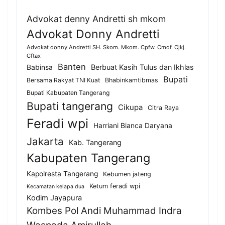
Advokat denny Andretti sh mkom
Advokat Donny Andretti
Advokat donny Andretti SH. Skom. Mkom. Cpfw. Cmdf. Cjkj.
Cftax
Banten
Berbuat Kasih Tulus dan Ikhlas
Babinsa
Bupati
Bersama Rakyat TNI Kuat
Bhabinkamtibmas
Bupati Kabupaten Tangerang
Bupati tangerang
Cikupa
Citra Raya
Feradi wpi
Harriani Bianca Daryana
Jakarta
Kab. Tangerang
Kabupaten Tangerang
Kapolresta Tangerang
Kebumen jateng
Ketum feradi wpi
Kecamatan kelapa dua
Kodim Jayapura
Kombes Pol Andi Muhammad Indra