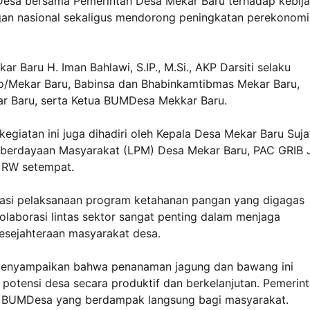
esa bersama Pemerintah Desa Mekar Baru terhadap kebij
an nasional sekaligus mendorong peningkatan perekonom
r Baru H. Iman Bahlawi, S.IP., M.Si., AKP Darsiti selaku
jo/Mekar Baru, Babinsa dan Bhabinkamtibmas Mekar Baru,
r Baru, serta Ketua BUMDesa Mekkar Baru.
giatan ini juga dihadiri oleh Kepala Desa Mekar Baru Suja’
berdayaan Masyarakat (LPM) Desa Mekar Baru, PAC GRIB 
n RW setempat.
asi pelaksanaan program ketahanan pangan yang digagas
laborasi lintas sektor sangat penting dalam menjaga
esejahteraan masyarakat desa.
i menyampaikan bahwa penanaman jagung dan bawang ini
potensi desa secara produktif dan berkelanjutan. Pemerin
m BUMDesa yang berdampak langsung bagi masyarakat.