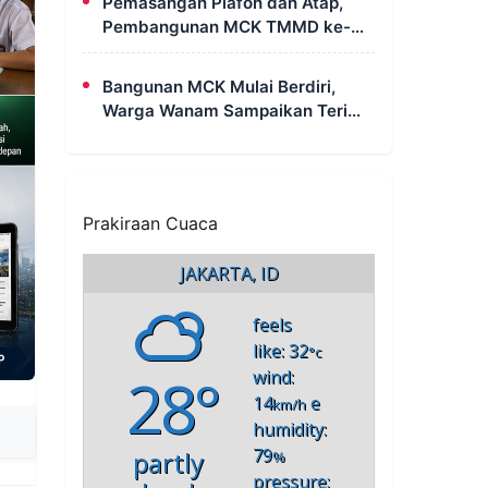
Pemasangan Plafon dan Atap,
Pembangunan MCK TMMD ke-
129 di Kampung Wanam Hampir
Rampung
Bangunan MCK Mulai Berdiri,
Warga Wanam Sampaikan Terima
Kasih Kepada Satgas TMMD
Prakiraan Cuaca
JAKARTA, ID
feels
like: 32
°c
28°
wind:
14
e
km/h
humidity:
79
partly
%
pressure: