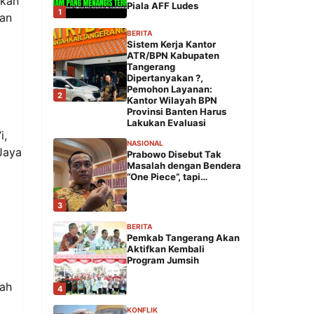
akan
Piala AFF Ludes
1
ian
BERITA
Sistem Kerja Kantor
ATR/BPN Kabupaten
Tangerang
Dipertanyakan ?,
Pemohon Layanan:
2
Kantor Wilayah BPN
Provinsi Banten Harus
Lakukan Evaluasi
i,
NASIONAL
Jaya
Prabowo Disebut Tak
Masalah dengan Bendera
“One Piece”, tapi…
3
BERITA
Pemkab Tangerang Akan
Aktifkan Kembali
Program Jumsih
tah
4
KONFLIK