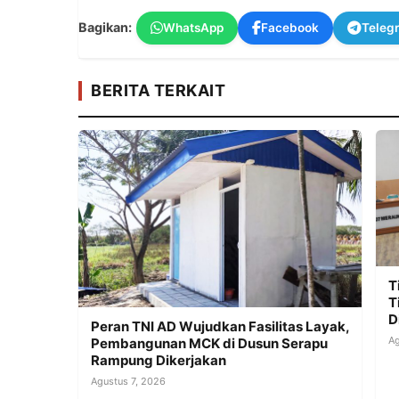
Bagikan:
WhatsApp
Facebook
Teleg
BERITA TERKAIT
T
T
D
Peran TNI AD Wujudkan Fasilitas Layak,
Ag
Pembangunan MCK di Dusun Serapu
Rampung Dikerjakan
Agustus 7, 2026