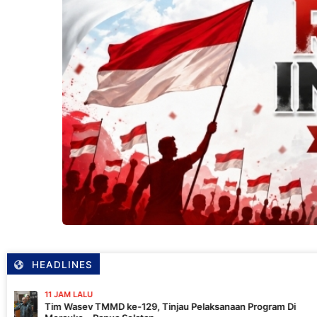
HEADLINES
12 J
TMMD ke-129, Tinjau Pelaksanaan Program Di
Past