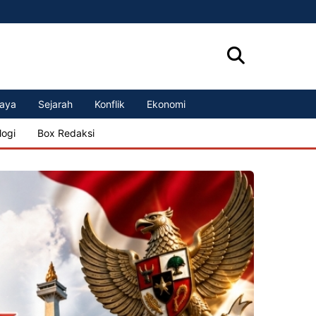
aya
Sejarah
Konflik
Ekonomi
logi
Box Redaksi