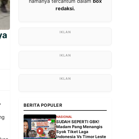
namanya tercantum dalam
box
redaksi.
ya
,
BERITA POPULER
ng
NASIONAL
SUDAH SEPERTI GBK!
Madam Pang Menangis
Syok Tiket Laga
Indonesia Vs Timor Leste