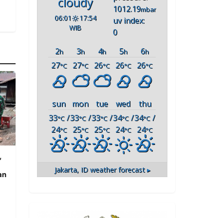
cloudy
1012.19
mbar
06:01
17:54
uv index:
WIB
0
2
3
4
5
6
h
h
h
h
h
27
27
26
26
26
°C
°C
°C
°C
°C
sun
mon
tue
wed
thu
33
/
33
/
33
/
34
/
34
/
°C
°C
°C
°C
°C
24
25
25
24
24
°C
°C
°C
°C
°C
,
Jakarta, ID
weather forecast ▸
an