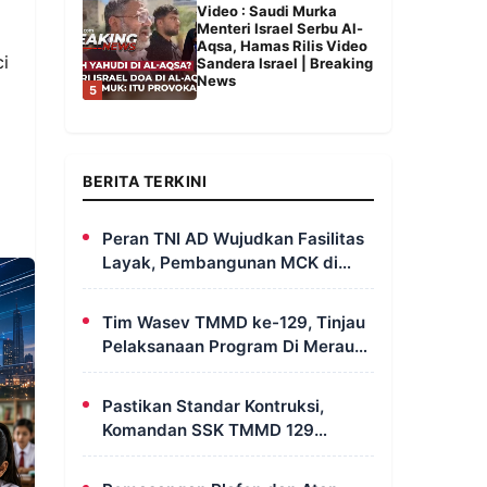
Video : Saudi Murka
Menteri Israel Serbu Al-
Aqsa, Hamas Rilis Video
ci
Sandera Israel | Breaking
News
5
BERITA TERKINI
Peran TNI AD Wujudkan Fasilitas
Layak, Pembangunan MCK di
Dusun Serapu Rampung
Dikerjakan
Tim Wasev TMMD ke-129, Tinjau
Pelaksanaan Program Di Merauke
– Papua Selatan
Pastikan Standar Kontruksi,
Komandan SSK TMMD 129
Intensif Awasi Pembangunan
MCK di Wanam