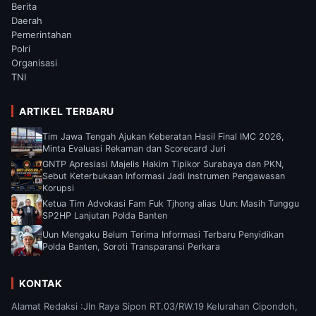
Berita
Daerah
Pemerintahan
Polri
Organisasi
TNI
ARTIKEL TERBARU
Tim Jawa Tengah Ajukan Keberatan Hasil Final IMC 2026,
Minta Evaluasi Rekaman dan Scorecard Juri
GNTP Apresiasi Majelis Hakim Tipikor Surabaya dan PKN,
Sebut Keterbukaan Informasi Jadi Instrumen Pengawasan
Korupsi
Ketua Tim Advokasi Fam Fuk Tjhong alias Uun: Masih Tunggu
SP2HP Lanjutan Polda Banten
Uun Mengaku Belum Terima Informasi Terbaru Penyidikan
Polda Banten, Soroti Transparansi Perkara
KONTAK
Alamat Redaksi :Jln Raya Sipon RT.03/RW.19 Kelurahan Cipondoh,