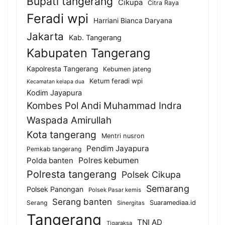
Bupati tangerang
Cikupa
Citra Raya
Feradi wpi
Harriani Bianca Daryana
Jakarta
Kab. Tangerang
Kabupaten Tangerang
Kapolresta Tangerang
Kebumen jateng
Ketum feradi wpi
Kecamatan kelapa dua
Kodim Jayapura
Kombes Pol Andi Muhammad Indra
Waspada Amirullah
Kota tangerang
Mentri nusron
Pendim Jayapura
Pemkab tangerang
Polda banten
Polres kebumen
Polresta tangerang
Polsek Cikupa
Semarang
Polsek Panongan
Polsek Pasar kemis
Serang banten
Serang
Suaramediaa.id
Sinergitas
Tangerang
TNI AD
Tigaraksa