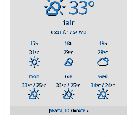
33°
fair
06:01
17:54 WIB
17
18
19
h
h
h
31
29
28
°C
°C
°C
mon
tue
wed
33
/ 25
33
/ 25
34
/ 24
°C
°C
°C
°C
°C
°C
Jakarta, ID
climate ▸