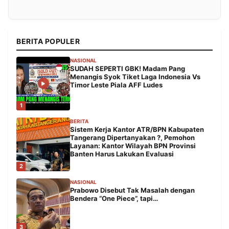
BERITA POPULER
NASIONAL
SUDAH SEPERTI GBK! Madam Pang
Menangis Syok Tiket Laga Indonesia Vs
Timor Leste Piala AFF Ludes
1
BERITA
Sistem Kerja Kantor ATR/BPN Kabupaten
Tangerang Dipertanyakan ?, Pemohon
Layanan: Kantor Wilayah BPN Provinsi
Banten Harus Lakukan Evaluasi
2
NASIONAL
Prabowo Disebut Tak Masalah dengan
Bendera “One Piece”, tapi…
3