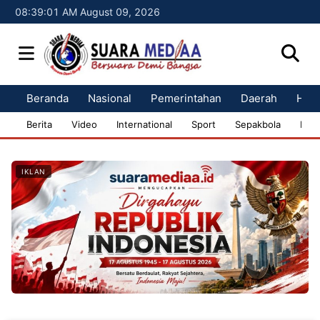
08:39:02 AM August 09, 2026
Beranda
Nasional
Pemerintahan
Daerah
Huk
Berita
Video
International
Sport
Sepakbola
Bisn
IKLAN