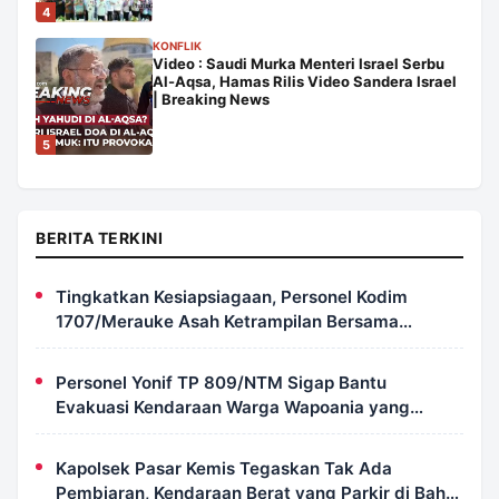
4
KONFLIK
Video : Saudi Murka Menteri Israel Serbu
Al-Aqsa, Hamas Rilis Video Sandera Israel
| Breaking News
5
BERITA TERKINI
Tingkatkan Kesiapsiagaan, Personel Kodim
1707/Merauke Asah Ketrampilan Bersama
Petugas Damkar
Personel Yonif TP 809/NTM Sigap Bantu
Evakuasi Kendaraan Warga Wapoania yang
Terperosok ke Jurang
Kapolsek Pasar Kemis Tegaskan Tak Ada
Pembiaran, Kendaraan Berat yang Parkir di Bahu