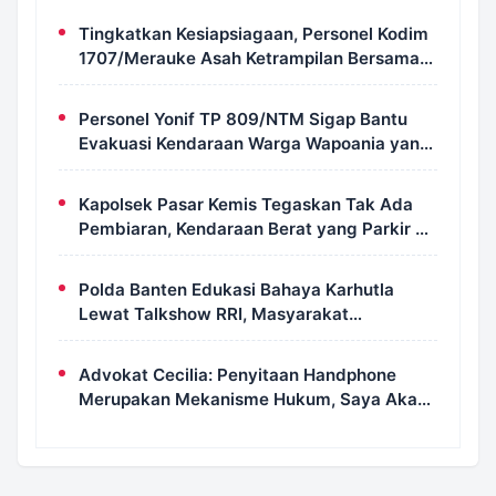
Tingkatkan Kesiapsiagaan, Personel Kodim
1707/Merauke Asah Ketrampilan Bersama
Petugas Damkar
Personel Yonif TP 809/NTM Sigap Bantu
Evakuasi Kendaraan Warga Wapoania yang
Terperosok ke Jurang
Kapolsek Pasar Kemis Tegaskan Tak Ada
Pembiaran, Kendaraan Berat yang Parkir di
Bahu Jalan Langsung Ditertibkan
Polda Banten Edukasi Bahaya Karhutla
Lewat Talkshow RRI, Masyarakat
Diingatkan Ancaman Pidana Pembakaran
Lahan
Advokat Cecilia: Penyitaan Handphone
Merupakan Mekanisme Hukum, Saya Akan
Kooperatif Apabila Diminta Penyidik dan
Tidak Perlu Takut