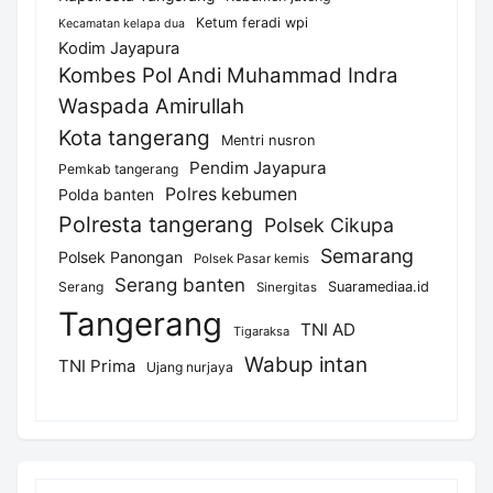
Ketum feradi wpi
Kecamatan kelapa dua
Kodim Jayapura
Kombes Pol Andi Muhammad Indra
Waspada Amirullah
Kota tangerang
Mentri nusron
Pendim Jayapura
Pemkab tangerang
Polres kebumen
Polda banten
Polresta tangerang
Polsek Cikupa
Semarang
Polsek Panongan
Polsek Pasar kemis
Serang banten
Serang
Suaramediaa.id
Sinergitas
Tangerang
TNI AD
Tigaraksa
Wabup intan
TNI Prima
Ujang nurjaya