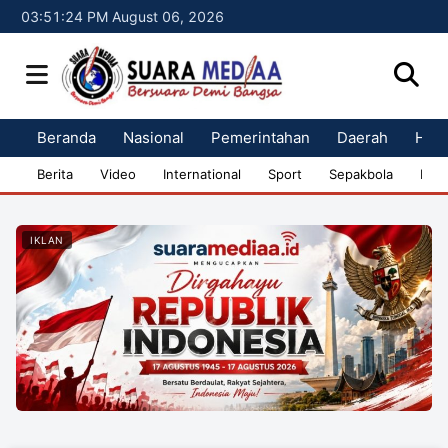
03:51:25 PM August 06, 2026
Beranda
Nasional
Pemerintahan
Daerah
Huk
Berita
Video
International
Sport
Sepakbola
Bisn
IKLAN