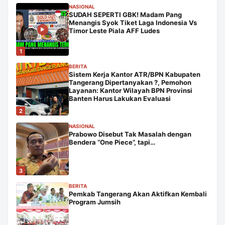
NASIONAL
SUDAH SEPERTI GBK! Madam Pang
Menangis Syok Tiket Laga Indonesia Vs
Timor Leste Piala AFF Ludes
1
BERITA
Sistem Kerja Kantor ATR/BPN Kabupaten
Tangerang Dipertanyakan ?, Pemohon
Layanan: Kantor Wilayah BPN Provinsi
Banten Harus Lakukan Evaluasi
2
NASIONAL
Prabowo Disebut Tak Masalah dengan
Bendera “One Piece”, tapi…
3
BERITA
Pemkab Tangerang Akan Aktifkan Kembali
Program Jumsih