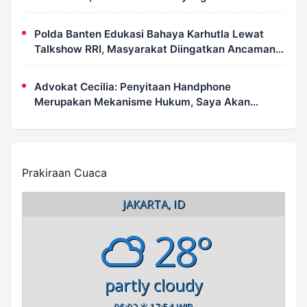
Jalan Langsung Ditertibkan
Polda Banten Edukasi Bahaya Karhutla Lewat
Talkshow RRI, Masyarakat Diingatkan Ancaman
Pidana Pembakaran Lahan
Advokat Cecilia: Penyitaan Handphone
Merupakan Mekanisme Hukum, Saya Akan
Kooperatif Apabila Diminta Penyidik dan Tidak
Perlu Takut
Prakiraan Cuaca
JAKARTA, ID
28°
partly cloudy
06:02
17:54 WIB