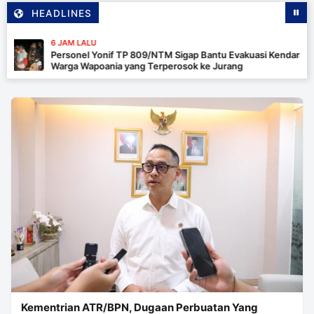
HEADLINES
 LALU
nel Yonif TP 809/NTM Sigap Bantu Evakuasi Kendaraan
a Wapoania yang Terperosok ke Jurang
Kementrian ATR/BPN, Dugaan Perbuatan Yang