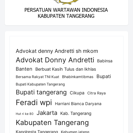
Advokat denny Andretti sh mkom
Advokat Donny Andretti
Babinsa
Banten
Berbuat Kasih Tulus dan Ikhlas
Bupati
Bersama Rakyat TNI Kuat
Bhabinkamtibmas
Bupati Kabupaten Tangerang
Bupati tangerang
Cikupa
Citra Raya
Feradi wpi
Harriani Bianca Daryana
Jakarta
Kab. Tangerang
Hut ri ke 80
Kabupaten Tangerang
Kapolresta Tangerang
Kebumen jateng