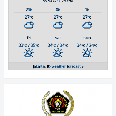
23
0
1
h
h
h
27
27
27
°C
°C
°C
fri
sat
sun
33
/ 25
34
/ 24
34
/ 24
°C
°C
°C
°C
°C
°C
Jakarta, ID
weather forecast ▸