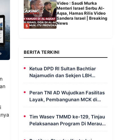
Video : Saudi Murka
Menteri Israel Serbu Al-
Aqsa, Hamas Rilis Video
Sandera Israel | Breaking
News
5
BERITA TERKINI
Ketua DPD RI Sultan Bachtiar
Najamudin dan Sekjen LBH
an
FERADI Yoshua Rivaldo Bahas
man
Geopolitik dan Supremasi Hukum
Peran TNI AD Wujudkan Fasilitas
Layak, Pembangunan MCK di
Dusun Serapu Rampung
i
Dikerjakan
gnya
Tim Wasev TMMD ke-129, Tinjau
Pelaksanaan Program Di Merauke
– Papua Selatan