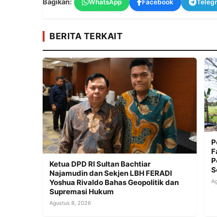
Bagikan:
WhatsApp
Facebook
Teleg
BERITA TERKAIT
P
F
P
Ketua DPD RI Sultan Bachtiar
S
Najamudin dan Sekjen LBH FERADI
Ag
Yoshua Rivaldo Bahas Geopolitik dan
Supremasi Hukum
Agustus 8, 2026