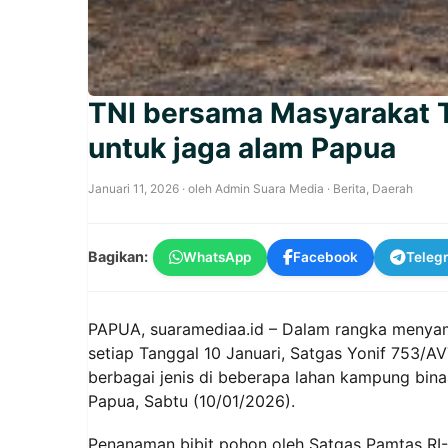
TNI bersama Masyarakat T
untuk jaga alam Papua
Januari 11, 2026
· oleh
Admin Suara Media
·
Berita
,
Daerah
Bagikan:
WhatsApp
Facebook
Teleg
PAPUA, suaramediaa.id – Dalam rangka menyam
setiap Tanggal 10 Januari, Satgas Yonif 753/
berbagai jenis di beberapa lahan kampung bina
Papua, Sabtu (10/01/2026).
Penanaman bibit pohon oleh Satgas Pamtas RI-