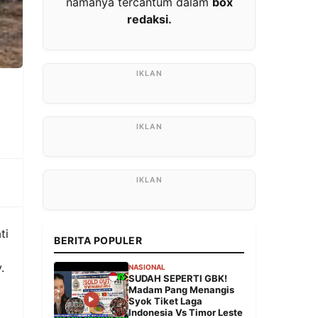
namanya tercantum dalam
box
redaksi.
ti
BERITA POPULER
.
NASIONAL
SUDAH SEPERTI GBK!
Madam Pang Menangis
Syok Tiket Laga
Indonesia Vs Timor Leste