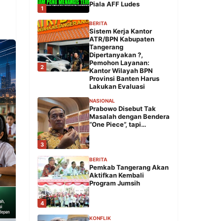
Piala AFF Ludes
1
BERITA
Sistem Kerja Kantor
ATR/BPN Kabupaten
Tangerang
Dipertanyakan ?,
Pemohon Layanan:
2
Kantor Wilayah BPN
Provinsi Banten Harus
Lakukan Evaluasi
NASIONAL
Prabowo Disebut Tak
Masalah dengan Bendera
“One Piece”, tapi…
3
BERITA
Pemkab Tangerang Akan
Aktifkan Kembali
Program Jumsih
4
KONFLIK