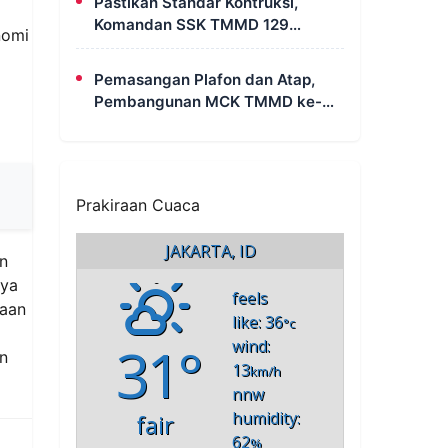
Pastikan Standar Kontruksi,
Komandan SSK TMMD 129
nomi
Intensif Awasi Pembangunan
MCK di Wanam
Pemasangan Plafon dan Atap,
Pembangunan MCK TMMD ke-
129 di Kampung Wanam Hampir
Rampung
Prakiraan Cuaca
JAKARTA, ID
an
aya
feels
raan
like: 36
°c
31°
wind:
n
13
km/h
nnw
humidity:
fair
62
%