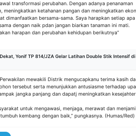
 awal transformasi perubahan. Dengan adanya penanaman
am, meningkatkan ketahanan pangan dan meningkatkan eko
at dimanfaatkan bersama-sama. Saya harapkan setiap apa
-sama dengan naik pdan jangan biarkan tanaman ini mati.
akan harapan dan perubahan kehidupan berikutnya”
at, Yonif TP 814/JZA Gelar Latihan Double Stik Intensif di
i Perwakilan mewakili Distrik mengucapkanu terima kasih d
ohon tersebut serta menunjukkan antusiasme terhadap up
ampak jangka panjang dan dapatj meningkatkan kesejahte
asyarakat untuk mengawasi, menjaga, merawat dan menjami
t tumbuh kembang dengan baik,” pungkasnya. (Humas/Red)