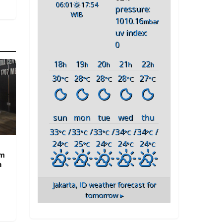
06:01
17:54
pressure:
WIB
1010.16
mbar
uv index:
0
18
19
20
21
22
h
h
h
h
h
30
28
28
28
27
°C
°C
°C
°C
°C
sun
mon
tue
wed
thu
33
/
33
/
33
/
34
/
34
/
°C
°C
°C
°C
°C
24
25
24
24
24
°C
°C
°C
°C
°C
am
n
Jakarta, ID
weather forecast for
tomorrow ▸