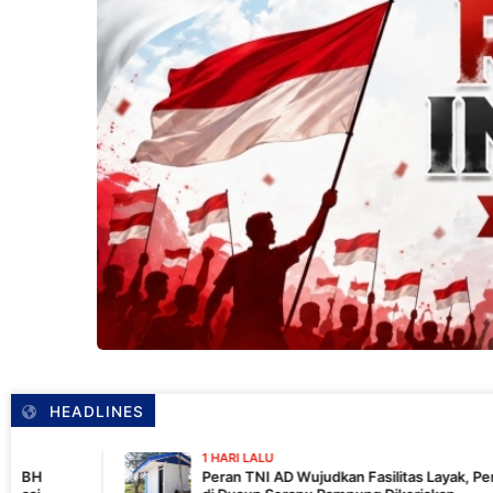
HEADLINES
1 HARI LALU
Peran TNI AD Wujudkan Fasilitas Layak, Pembangunan MCK