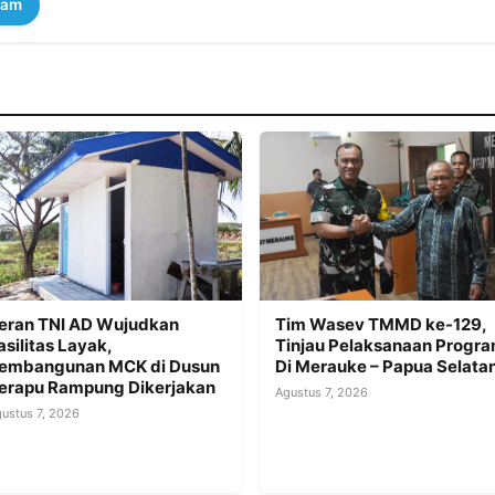
ram
eran TNI AD Wujudkan
Tim Wasev TMMD ke-129,
asilitas Layak,
Tinjau Pelaksanaan Progr
embangunan MCK di Dusun
Di Merauke – Papua Selata
erapu Rampung Dikerjakan
Agustus 7, 2026
ustus 7, 2026