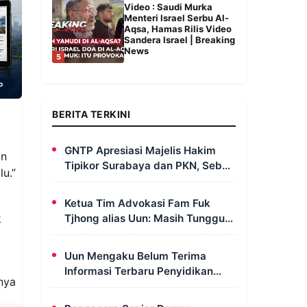
Video : Saudi Murka
Menteri Israel Serbu Al-
Aqsa, Hamas Rilis Video
Sandera Israel | Breaking
News
5
BERITA TERKINI
GNTP Apresiasi Majelis Hakim
an
Tipikor Surabaya dan PKN, Sebut
u.”
Keterbukaan Informasi Jadi
Instrumen Pengawasan Korupsi
Ketua Tim Advokasi Fam Fuk
Tjhong alias Uun: Masih Tunggu
k
SP2HP Lanjutan Polda Banten
Uun Mengaku Belum Terima
Informasi Terbaru Penyidikan
nya
Polda Banten, Soroti Transparansi
Perkara