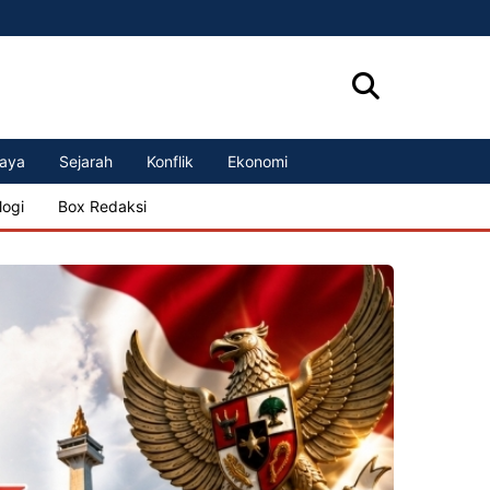
aya
Sejarah
Konflik
Ekonomi
logi
Box Redaksi