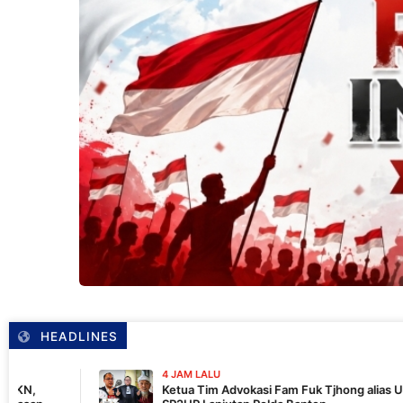
HEADLINES
4 JAM LALU
Ketua Tim Advokasi Fam Fuk Tjhong alias Uun: Masih Tunggu