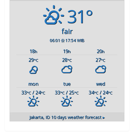
31°
fair
06:01
17:54 WIB
18
19
20
h
h
h
29
28
27
°C
°C
°C
mon
tue
wed
33
/ 24
33
/ 25
34
/ 24
°C
°C
°C
°C
°C
°C
Jakarta, ID
10 days weather forecast ▸