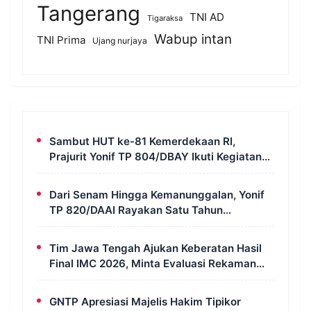
Tangerang
TNI AD
Tigaraksa
Wabup intan
TNI Prima
Ujang nurjaya
Sambut HUT ke-81 Kemerdekaan RI,
Prajurit Yonif TP 804/DBAY Ikuti Kegiatan
Donor Darah
Dari Senam Hingga Kemanunggalan, Yonif
TP 820/DAAI Rayakan Satu Tahun
Pengabdian dengan Semangat
Kebersamaan
Tim Jawa Tengah Ajukan Keberatan Hasil
Final IMC 2026, Minta Evaluasi Rekaman
dan Scorecard Juri
GNTP Apresiasi Majelis Hakim Tipikor