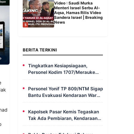
Video : Saudi Murka
Menteri Israel Serbu Al-
Aqsa, Hamas Rilis Video
Sandera Israel | Breaking
News
5
BERITA TERKINI
Tingkatkan Kesiapsiagaan,
Personel Kodim 1707/Merauke
Asah Ketrampilan Bersama
e
Petugas Damkar
Personel Yonif TP 809/NTM Sigap
dak
Bantu Evakuasi Kendaraan Warga
Wapoania yang Terperosok ke
Jurang
mmad
Kapolsek Pasar Kemis Tegaskan
Tak Ada Pembiaran, Kendaraan
b
Berat yang Parkir di Bahu Jalan
Langsung Ditertibkan