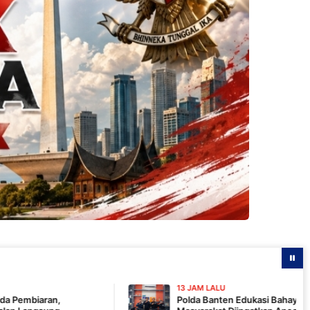
13 JAM LALU
Polda Banten Edukasi Bahaya Karhutla Lewat Talksh