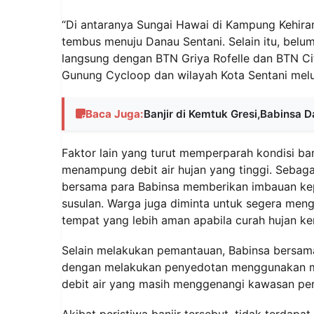
“Di antaranya Sungai Hawai di Kampung Kehira
tembus menuju Danau Sentani. Selain itu, belu
langsung dengan BTN Griya Rofelle dan BTN Cit
Gunung Cycloop dan wilayah Kota Sentani mel
Baca Juga:
Banjir di Kemtuk Gresi,Babinsa
Faktor lain yang turut memperparah kondisi ba
menampung debit air hujan yang tinggi. Sebagai
bersama para Babinsa memberikan imbauan kep
susulan. Warga juga diminta untuk segera men
tempat yang lebih aman apabila curah hujan ke
Selain melakukan pemantauan, Babinsa bersam
dengan melakukan penyedotan menggunakan mes
debit air yang masih menggenangi kawasan pe
Akibat peristiwa banjir tersebut, tidak terdap