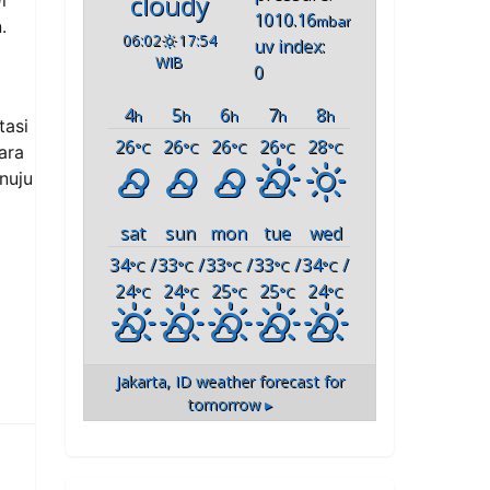
cloudy
1010.16
mbar
.
06:02
17:54
uv index:
WIB
0
4
5
6
7
8
h
h
h
h
h
tasi
26
26
26
26
28
°C
°C
°C
°C
°C
ara
nuju
sat
sun
mon
tue
wed
34
/
33
/
33
/
33
/
34
/
°C
°C
°C
°C
°C
24
24
25
25
24
°C
°C
°C
°C
°C
Jakarta, ID
weather forecast for
tomorrow ▸