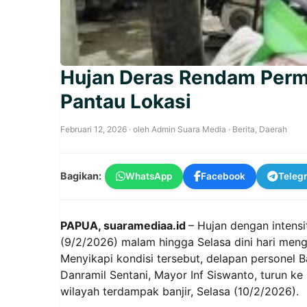
Hujan Deras Rendam Perm
Pantau Lokasi
Februari 12, 2026
· oleh
Admin Suara Media
·
Berita
,
Daerah
Bagikan:
WhatsApp
Facebook
Teleg
PAPUA, suaramediaa.id
– Hujan dengan intensi
(9/2/2026) malam hingga Selasa dini hari men
Menyikapi kondisi tersebut, delapan personel 
Danramil Sentani, Mayor Inf Siswanto, turun 
wilayah terdampak banjir, Selasa (10/2/2026).