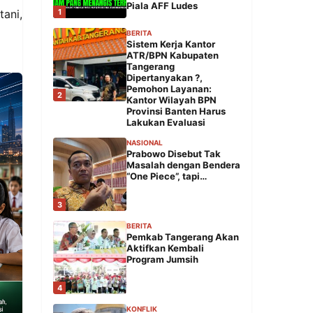
Piala AFF Ludes
1
ani,
BERITA
Sistem Kerja Kantor
ATR/BPN Kabupaten
Tangerang
Dipertanyakan ?,
Pemohon Layanan:
2
Kantor Wilayah BPN
Provinsi Banten Harus
Lakukan Evaluasi
NASIONAL
Prabowo Disebut Tak
Masalah dengan Bendera
“One Piece”, tapi…
3
BERITA
Pemkab Tangerang Akan
Aktifkan Kembali
Program Jumsih
4
KONFLIK