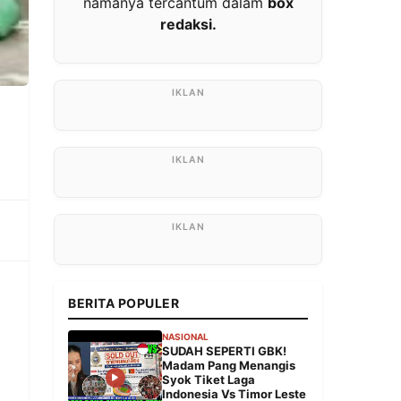
namanya tercantum dalam
box
redaksi.
BERITA POPULER
NASIONAL
SUDAH SEPERTI GBK!
Madam Pang Menangis
Syok Tiket Laga
Indonesia Vs Timor Leste