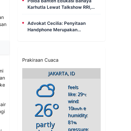
Polda Banten Edukasi Bahaya
Karhutla Lewat Talkshow RRI,
Masyarakat Diingatkan Ancaman
an
Pidana Pembakaran Lahan
Advokat Cecilia: Penyitaan
san
Handphone Merupakan
Mekanisme Hukum, Saya Akan
Kooperatif Apabila Diminta
Penyidik dan Tidak Perlu Takut
Prakiraan Cuaca
ni
JAKARTA, ID
jan
 ke
feels
like: 29
°c
26°
wind:
air
10
e
km/h
ngi
humidity:
81
partly
%
pressure:
i