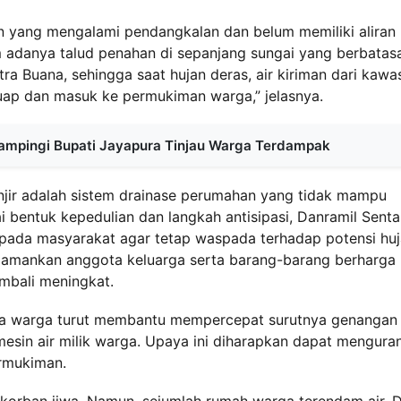
n yang mengalami pendangkalan dan belum memiliki aliran
m adanya talud penahan di sepanjang sungai yang berbatas
ra Buana, sehingga saat hujan deras, air kiriman dari kawa
uap dan masuk ke permukiman warga,” jelasnya.
 Dampingi Bupati Jayapura Tinjau Warga Terdampak
njir adalah sistem drainase perumahan yang tidak mampu
 bentuk kepedulian dan langkah antisipasi, Danramil Senta
ada masyarakat agar tetap waspada terhadap potensi hu
gamankan anggota keluarga serta barang-barang berharga
mbali meningkat.
a warga turut membantu mempercepat surutnya genangan 
in air milik warga. Upaya ini diharapkan dapat mengura
rmukiman.
at korban jiwa. Namun, sejumlah rumah warga terendam air. D