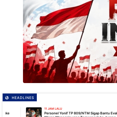
HEADLINES
11 JAM LALU
Personel Yonif TP 809/NTM Sigap Bantu Evakuasi Kendaraan