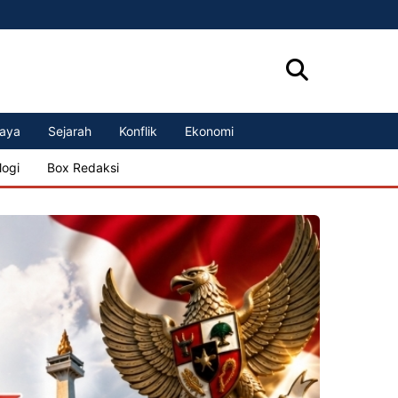
aya
Sejarah
Konflik
Ekonomi
logi
Box Redaksi