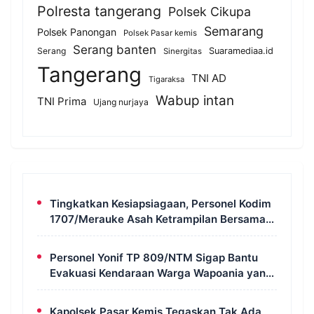
Polresta tangerang
Polsek Cikupa
Semarang
Polsek Panongan
Polsek Pasar kemis
Serang banten
Serang
Suaramediaa.id
Sinergitas
Tangerang
TNI AD
Tigaraksa
Wabup intan
TNI Prima
Ujang nurjaya
Tingkatkan Kesiapsiagaan, Personel Kodim
1707/Merauke Asah Ketrampilan Bersama
Petugas Damkar
Personel Yonif TP 809/NTM Sigap Bantu
Evakuasi Kendaraan Warga Wapoania yang
Terperosok ke Jurang
Kapolsek Pasar Kemis Tegaskan Tak Ada