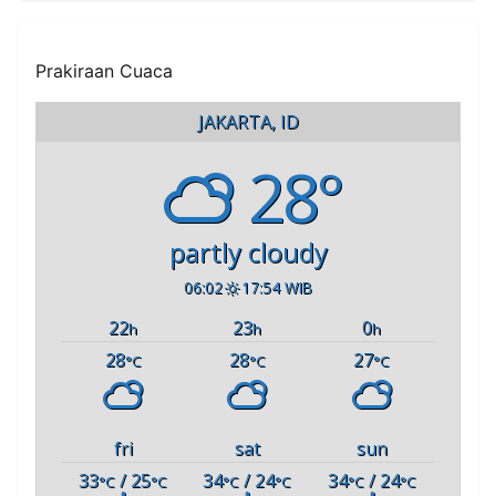
Perlu Takut
Prakiraan Cuaca
JAKARTA, ID
28°
partly cloudy
06:02
17:54 WIB
22
23
0
h
h
h
28
28
27
°C
°C
°C
fri
sat
sun
33
/ 25
34
/ 24
34
/ 24
°C
°C
°C
°C
°C
°C