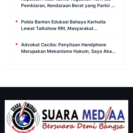
Pembiaran, Kendaraan Berat yang Parkir di
Bahu Jalan Langsung Ditertibkan
Polda Banten Edukasi Bahaya Karhutla
Lewat Talkshow RRI, Masyarakat
Diingatkan Ancaman Pidana Pembakaran
Lahan
Advokat Cecilia: Penyitaan Handphone
Merupakan Mekanisme Hukum, Saya Akan
Kooperatif Apabila Diminta Penyidik dan
Tidak Perlu Takut