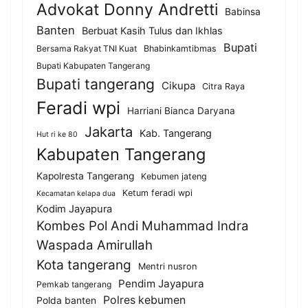
Advokat Donny Andretti
Babinsa
Banten
Berbuat Kasih Tulus dan Ikhlas
Bupati
Bersama Rakyat TNI Kuat
Bhabinkamtibmas
Bupati Kabupaten Tangerang
Bupati tangerang
Cikupa
Citra Raya
Feradi wpi
Harriani Bianca Daryana
Jakarta
Kab. Tangerang
Hut ri ke 80
Kabupaten Tangerang
Kapolresta Tangerang
Kebumen jateng
Ketum feradi wpi
Kecamatan kelapa dua
Kodim Jayapura
Kombes Pol Andi Muhammad Indra
Waspada Amirullah
Kota tangerang
Mentri nusron
Pendim Jayapura
Pemkab tangerang
Polres kebumen
Polda banten