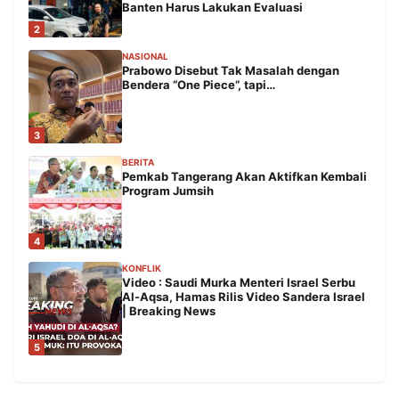
Banten Harus Lakukan Evaluasi
2
NASIONAL
Prabowo Disebut Tak Masalah dengan
Bendera “One Piece”, tapi…
3
BERITA
Pemkab Tangerang Akan Aktifkan Kembali
Program Jumsih
4
KONFLIK
Video : Saudi Murka Menteri Israel Serbu
Al-Aqsa, Hamas Rilis Video Sandera Israel
| Breaking News
5