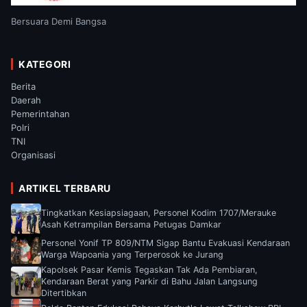
Bersuara Demi Bangsa
KATEGORI
Berita
Daerah
Pemerintahan
Polri
TNI
Organisasi
ARTIKEL TERBARU
Tingkatkan Kesiapsiagaan, Personel Kodim 1707/Merauke
Asah Ketrampilan Bersama Petugas Damkar
Personel Yonif TP 809/NTM Sigap Bantu Evakuasi Kendaraan
Warga Wapoania yang Terperosok ke Jurang
Kapolsek Pasar Kemis Tegaskan Tak Ada Pembiaran,
Kendaraan Berat yang Parkir di Bahu Jalan Langsung
Ditertibkan