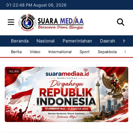
01:22:49 PM August 06, 2026
Beranda
Nasional
Pemerintahan
Daerah
Huk
Berita
Video
International
Sport
Sepakbola
Bisn
IKLAN