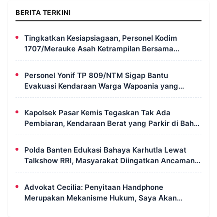
BERITA TERKINI
Tingkatkan Kesiapsiagaan, Personel Kodim
1707/Merauke Asah Ketrampilan Bersama
Petugas Damkar
Personel Yonif TP 809/NTM Sigap Bantu
Evakuasi Kendaraan Warga Wapoania yang
Terperosok ke Jurang
Kapolsek Pasar Kemis Tegaskan Tak Ada
Pembiaran, Kendaraan Berat yang Parkir di Bahu
Jalan Langsung Ditertibkan
Polda Banten Edukasi Bahaya Karhutla Lewat
Talkshow RRI, Masyarakat Diingatkan Ancaman
Pidana Pembakaran Lahan
Advokat Cecilia: Penyitaan Handphone
Merupakan Mekanisme Hukum, Saya Akan
Kooperatif Apabila Diminta Penyidik dan Tidak