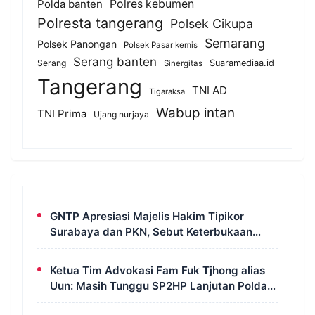
Polda banten
Polres kebumen
Polresta tangerang
Polsek Cikupa
Semarang
Polsek Panongan
Polsek Pasar kemis
Serang banten
Serang
Suaramediaa.id
Sinergitas
Tangerang
TNI AD
Tigaraksa
Wabup intan
TNI Prima
Ujang nurjaya
GNTP Apresiasi Majelis Hakim Tipikor
Surabaya dan PKN, Sebut Keterbukaan
Informasi Jadi Instrumen Pengawasan
Korupsi
Ketua Tim Advokasi Fam Fuk Tjhong alias
Uun: Masih Tunggu SP2HP Lanjutan Polda
Banten