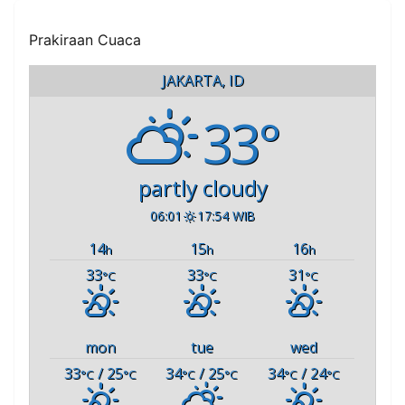
Prakiraan Cuaca
JAKARTA, ID
33°
partly cloudy
06:01
17:54 WIB
14
15
16
h
h
h
33
33
31
°C
°C
°C
mon
tue
wed
33
/ 25
34
/ 25
34
/ 24
°C
°C
°C
°C
°C
°C