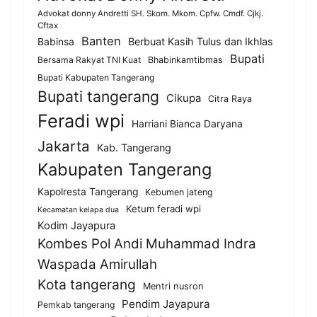
Advokat donny Andretti SH. Skom. Mkom. Cpfw. Cmdf. Cjkj.
Cftax
Banten
Berbuat Kasih Tulus dan Ikhlas
Babinsa
Bupati
Bersama Rakyat TNI Kuat
Bhabinkamtibmas
Bupati Kabupaten Tangerang
Bupati tangerang
Cikupa
Citra Raya
Feradi wpi
Harriani Bianca Daryana
Jakarta
Kab. Tangerang
Kabupaten Tangerang
Kapolresta Tangerang
Kebumen jateng
Ketum feradi wpi
Kecamatan kelapa dua
Kodim Jayapura
Kombes Pol Andi Muhammad Indra
Waspada Amirullah
Kota tangerang
Mentri nusron
Pendim Jayapura
Pemkab tangerang