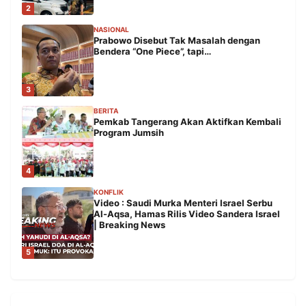
2
NASIONAL
Prabowo Disebut Tak Masalah dengan
Bendera “One Piece”, tapi…
3
BERITA
Pemkab Tangerang Akan Aktifkan Kembali
Program Jumsih
4
KONFLIK
Video : Saudi Murka Menteri Israel Serbu
Al-Aqsa, Hamas Rilis Video Sandera Israel
| Breaking News
5