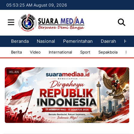
05:53:26 AM August 09, 2026
Beranda
Nasional
Pemerintahan
Daerah
Huk
Berita
Video
International
Sport
Sepakbola
Bisn
IKLAN