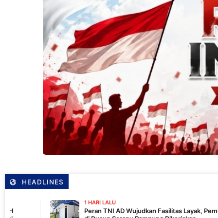
HEADLINES
1 HARI LALU
Peran TNI AD Wujudkan Fasilitas Layak, Pembangunan MCK