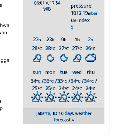
06:01
17:54
al
pressure:
WIB
1012.19
mbar
uv index:
ahwa
0
kan
22
23
0
1
2
h
h
h
h
h
28
28
27
27
26
°C
°C
°C
°C
°C
ngga
sun
mon
tue
wed
thu
34
/
33
/
33
/
34
/
34
/
°C
°C
°C
°C
°C
25
25
24
24
24
°C
°C
°C
°C
°C
n
op
Jakarta, ID
10 days weather
forecast ▸