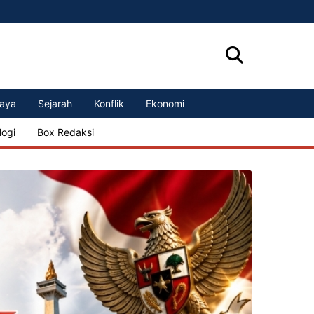
aya
Sejarah
Konflik
Ekonomi
logi
Box Redaksi