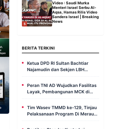
Video : Saudi Murka
Menteri Israel Serbu Al-
Aqsa, Hamas Rilis Video
Sandera Israel | Breaking
News
5
BERITA TERKINI
Ketua DPD RI Sultan Bachtiar
Najamudin dan Sekjen LBH
FERADI Yoshua Rivaldo Bahas
Geopolitik dan Supremasi Hukum
Peran TNI AD Wujudkan Fasilitas
Layak, Pembangunan MCK di
Dusun Serapu Rampung
Dikerjakan
Tim Wasev TMMD ke-129, Tinjau
Pelaksanaan Program Di Merauke
– Papua Selatan