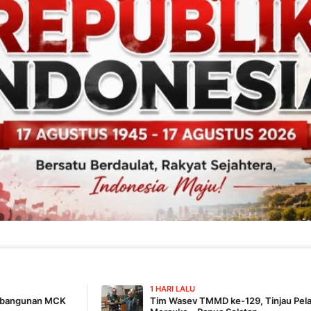
1 HARI LALU
Tim Wasev TMMD ke-129, Tinjau Pelaksanaan Program Di