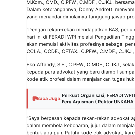
M.Kom., CMD., C.PFW., C.MDF., C.JKJ., bersama 
Dalam keterangannya, Donny Andretti menyam
yang menandai dimulainya tanggung jawab prof
“Dengan rekan-rekan mendapatkan BAS, perlu di
hari ini di FERADI WPI melalui Pengadilan Ting
akan memulai aktivitas profesinya sebagai pen
CCLA., CCDE., CFTAX., C.PFW., C.MDF., C.JKJ.
Eko Affandy, S.E., C.PFW., C.MDF., C.JKJ., se
kepada para advokat yang baru diambil sumpa
kode etik profesi dalam menjalankan tugas hu
Perkuat Organisasi, FERADI WPI l
Baca Juga:
Fery Agusman ( Rektor UNKAHA 
“Saya berpesan kepada rekan-rekan advokat aga
dalam membela kebenaran, jujur dalam menjala
bentuk apa pun. Patuhi kode etik advokat, kare