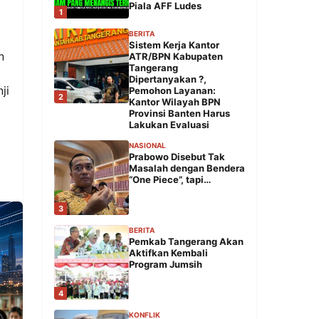
Piala AFF Ludes
1
BERITA
Sistem Kerja Kantor
n
ATR/BPN Kabupaten
Tangerang
Dipertanyakan ?,
ji
Pemohon Layanan:
2
Kantor Wilayah BPN
Provinsi Banten Harus
Lakukan Evaluasi
NASIONAL
Prabowo Disebut Tak
Masalah dengan Bendera
“One Piece”, tapi…
3
BERITA
Pemkab Tangerang Akan
Aktifkan Kembali
Program Jumsih
4
KONFLIK