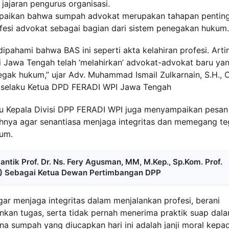
jajaran pengurus organisasi.
paikan bahwa sumpah advokat merupakan tahapan pentin
esi advokat sebagai bagian dari sistem penegakan hukum.
pahami bahwa BAS ini seperti akta kelahiran profesi. Arti
gi Jawa Tengah telah ‘melahirkan’ advokat-advokat baru ya
egak hukum,” ujar Adv. Muhammad Ismail Zulkarnain, S.H., 
, selaku Ketua DPD FERADI WPI Jawa Tengah
laku Kepala Divisi DPP FERADI WPI juga menyampaikan pesan
hnya agar senantiasa menjaga integritas dan memegang t
kum.
antik Prof. Dr. Ns. Fery Agusman, MM, M.Kep., Sp.Kom. Prof.
) Sebagai Ketua Dewan Pertimbangan DPP
r menjaga integritas dalam menjalankan profesi, berani
nkan tugas, serta tidak pernah menerima praktik suap dal
na sumpah yang diucapkan hari ini adalah janji moral kepa