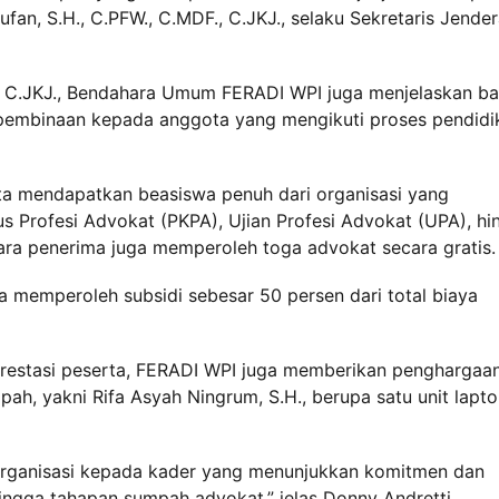
an, S.H., C.PFW., C.MDF., C.JKJ., selaku Sekretaris Jender
F., C.JKJ., Bendahara Umum FERADI WPI juga menjelaskan b
pembinaan kepada anggota yang mengikuti proses pendidi
ta mendapatkan beasiswa penuh dari organisasi yang
Profesi Advokat (PKPA), Ujian Profesi Advokat (UPA), hi
ara penerima juga memperoleh toga advokat secara gratis.
ya memperoleh subsidi sebesar 50 persen dari total biaya
 prestasi peserta, FERADI WPI juga memberikan penghargaa
ah, yakni Rifa Asyah Ningrum, S.H., berupa satu unit lapt
 organisasi kepada kader yang menunjukkan komitmen dan
ingga tahapan sumpah advokat,” jelas Donny Andretti.