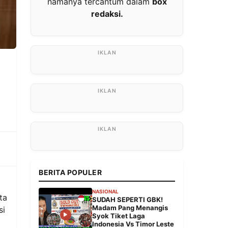
namanya tercantum dalam
box
redaksi.
BERITA POPULER
NASIONAL
ta
SUDAH SEPERTI GBK!
Madam Pang Menangis
si
Syok Tiket Laga
Indonesia Vs Timor Leste