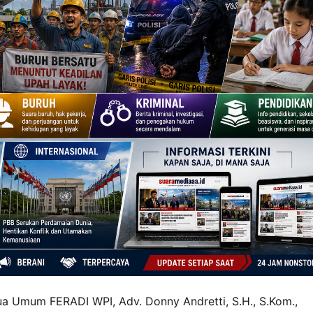
tua Umum FERADI WPI, Adv. Donny Andretti, S.H., S.Kom.,