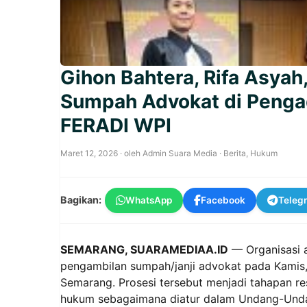
Gihon Bahtera, Rifa Asyah,
Sumpah Advokat di Pengad
FERADI WPI
Maret 12, 2026
· oleh
Admin Suara Media
·
Berita
,
Hukum
Bagikan:
WhatsApp
Facebook
Teleg
SEMARANG, SUARAMEDIAA.ID
— Organisasi 
pengambilan sumpah/janji advokat pada Kamis,
Semarang. Prosesi tersebut menjadi tahapan re
hukum sebagaimana diatur dalam Undang-Und