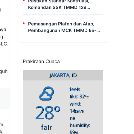
Pastikan Standar Kontruksi,
Komandan SSK TMMD 129
g
Intensif Awasi Pembangunan
MCK di Wanam
Pemasangan Plafon dan Atap,
nya
Pembangunan MCK TMMD ke-
ng
129 di Kampung Wanam Hampir
Rampung
CLC.,
Prakiraan Cuaca
eguh
JAKARTA, ID
feels
like: 32
°c
28°
wind:
14
km/h
ne
am
humidity:
fair
da
69
%