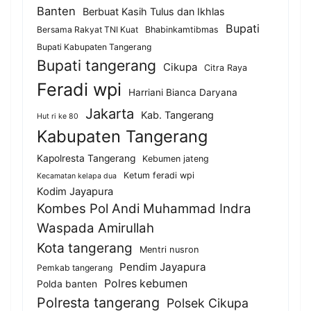
Banten
Berbuat Kasih Tulus dan Ikhlas
Bupati
Bersama Rakyat TNI Kuat
Bhabinkamtibmas
Bupati Kabupaten Tangerang
Bupati tangerang
Cikupa
Citra Raya
Feradi wpi
Harriani Bianca Daryana
Jakarta
Kab. Tangerang
Hut ri ke 80
Kabupaten Tangerang
Kapolresta Tangerang
Kebumen jateng
Ketum feradi wpi
Kecamatan kelapa dua
Kodim Jayapura
Kombes Pol Andi Muhammad Indra
Waspada Amirullah
Kota tangerang
Mentri nusron
Pendim Jayapura
Pemkab tangerang
Polres kebumen
Polda banten
Polresta tangerang
Polsek Cikupa