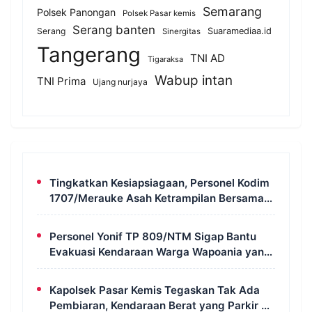
Semarang
Polsek Panongan
Polsek Pasar kemis
Serang banten
Serang
Suaramediaa.id
Sinergitas
Tangerang
TNI AD
Tigaraksa
Wabup intan
TNI Prima
Ujang nurjaya
Tingkatkan Kesiapsiagaan, Personel Kodim
1707/Merauke Asah Ketrampilan Bersama
Petugas Damkar
Personel Yonif TP 809/NTM Sigap Bantu
Evakuasi Kendaraan Warga Wapoania yang
Terperosok ke Jurang
Kapolsek Pasar Kemis Tegaskan Tak Ada
Pembiaran, Kendaraan Berat yang Parkir di