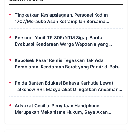
Tingkatkan Kesiapsiagaan, Personel Kodim
1707/Merauke Asah Ketrampilan Bersama
Petugas Damkar
Personel Yonif TP 809/NTM Sigap Bantu
Evakuasi Kendaraan Warga Wapoania yang
Terperosok ke Jurang
Kapolsek Pasar Kemis Tegaskan Tak Ada
Pembiaran, Kendaraan Berat yang Parkir di Bahu
Jalan Langsung Ditertibkan
Polda Banten Edukasi Bahaya Karhutla Lewat
Talkshow RRI, Masyarakat Diingatkan Ancaman
Pidana Pembakaran Lahan
Advokat Cecilia: Penyitaan Handphone
Merupakan Mekanisme Hukum, Saya Akan
Kooperatif Apabila Diminta Penyidik dan Tidak
Perlu Takut