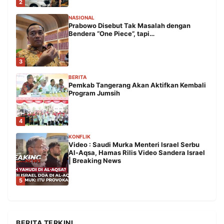
2
NASIONAL
Prabowo Disebut Tak Masalah dengan
Bendera “One Piece”, tapi…
3
BERITA
Pemkab Tangerang Akan Aktifkan Kembali
Program Jumsih
4
KONFLIK
Video : Saudi Murka Menteri Israel Serbu
Al-Aqsa, Hamas Rilis Video Sandera Israel
| Breaking News
5
BERITA TERKINI