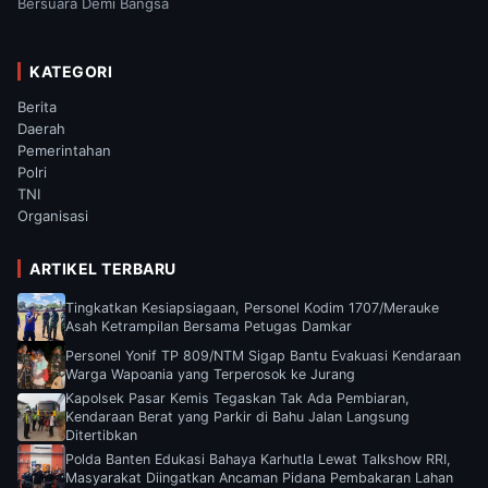
Bersuara Demi Bangsa
KATEGORI
Berita
Daerah
Pemerintahan
Polri
TNI
Organisasi
ARTIKEL TERBARU
Tingkatkan Kesiapsiagaan, Personel Kodim 1707/Merauke
Asah Ketrampilan Bersama Petugas Damkar
Personel Yonif TP 809/NTM Sigap Bantu Evakuasi Kendaraan
Warga Wapoania yang Terperosok ke Jurang
Kapolsek Pasar Kemis Tegaskan Tak Ada Pembiaran,
Kendaraan Berat yang Parkir di Bahu Jalan Langsung
Ditertibkan
Polda Banten Edukasi Bahaya Karhutla Lewat Talkshow RRI,
Masyarakat Diingatkan Ancaman Pidana Pembakaran Lahan