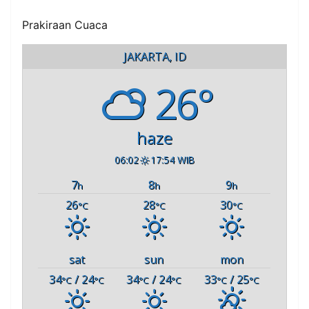
Prakiraan Cuaca
JAKARTA, ID
26°
haze
06:02
17:54 WIB
7
8
9
h
h
h
26
28
30
°C
°C
°C
sat
sun
mon
34
/ 24
34
/ 24
33
/ 25
°C
°C
°C
°C
°C
°C