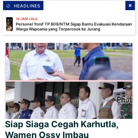
HEADLINES
 LALU
nel Yonif TP 809/NTM Sigap Bantu Evakuasi Kendaraan
 Wapoania yang Terperosok ke Jurang
Siap Siaga Cegah Karhutla,
Wamen Ossy Imbau