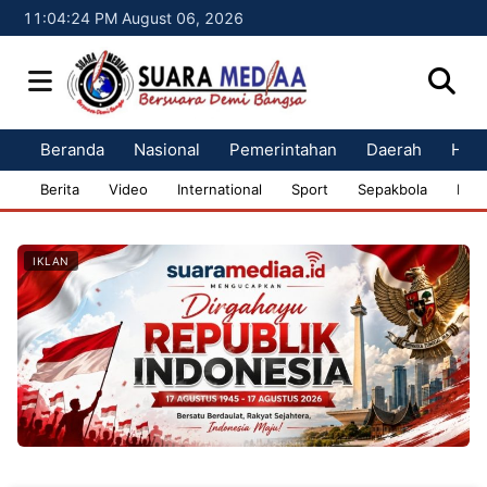
11:04:25 PM August 06, 2026
Beranda
Nasional
Pemerintahan
Daerah
Huk
Berita
Video
International
Sport
Sepakbola
Bisn
IKLAN