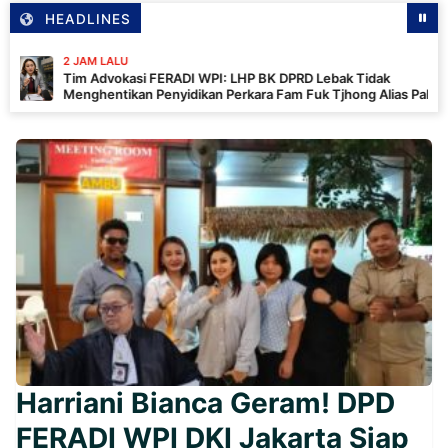
HEADLINES
JAM LALU
m Advokasi FERADI WPI: LHP BK DPRD Lebak Tidak
nghentikan Penyidikan Perkara Fam Fuk Tjhong Alias Pak
n
Harriani Bianca Geram! DPD
FERADI WPI DKI Jakarta Siap