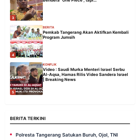
Bendera “One Piece”, tapi…
3
BERITA
Pemkab Tangerang Akan Aktifkan Kembali
Program Jumsih
4
KONFLIK
Video : Saudi Murka Menteri Israel Serbu
Al-Aqsa, Hamas Rilis Video Sandera Israel
| Breaking News
5
BERITA TERKINI
Polresta Tangerang Satukan Buruh, Ojol, TNI