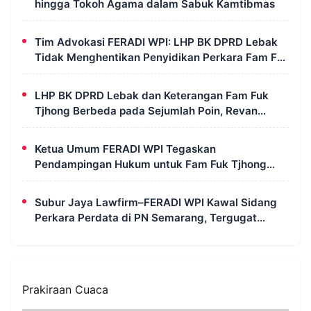
hingga Tokoh Agama dalam Sabuk Kamtibmas
Tim Advokasi FERADI WPI: LHP BK DPRD Lebak
Tidak Menghentikan Penyidikan Perkara Fam Fuk
Tjhong Alias Pak Uun
LHP BK DPRD Lebak dan Keterangan Fam Fuk
Tjhong Berbeda pada Sejumlah Poin, Revan
FERADI WPI: Proses Pembuktian Masih
Berlangsung di Polda Banten
Ketua Umum FERADI WPI Tegaskan
Pendampingan Hukum untuk Fam Fuk Tjhong
Tetap Berjalan, Hormati Proses Penyidikan dan
LHP BK DPRD Lebak
Subur Jaya Lawfirm–FERADI WPI Kawal Sidang
Perkara Perdata di PN Semarang, Tergugat
Kembali Absen, Sidang Ditunda 13 Agustus 2026
Prakiraan Cuaca