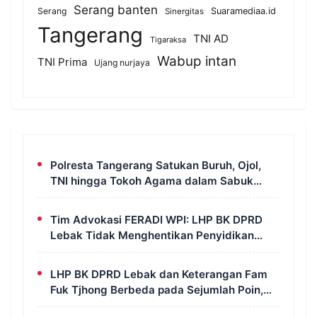
Serang banten
Serang
Suaramediaa.id
Sinergitas
Tangerang
TNI AD
Tigaraksa
Wabup intan
TNI Prima
Ujang nurjaya
Polresta Tangerang Satukan Buruh, Ojol,
TNI hingga Tokoh Agama dalam Sabuk
Kamtibmas
Tim Advokasi FERADI WPI: LHP BK DPRD
Lebak Tidak Menghentikan Penyidikan
Perkara Fam Fuk Tjhong Alias Pak Uun
LHP BK DPRD Lebak dan Keterangan Fam
Fuk Tjhong Berbeda pada Sejumlah Poin,
Revan FERADI WPI: Proses Pembuktian