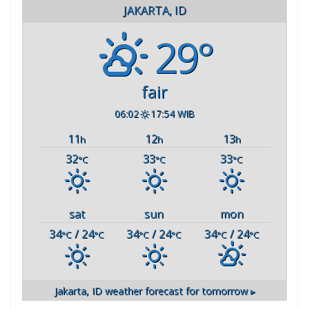
JAKARTA, ID
29°
fair
06:02
17:54 WIB
11
12
13
h
h
h
32
33
33
°C
°C
°C
sat
sun
mon
34
/ 24
34
/ 24
34
/ 24
°C
°C
°C
°C
°C
°C
Jakarta, ID
weather forecast for tomorrow ▸