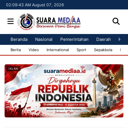
02:09:44 AM August 07, 2026
Beranda
Nasional
Pemerintahan
Daerah
Huk
Berita
Video
International
Sport
Sepakbola
Bisn
IKLAN