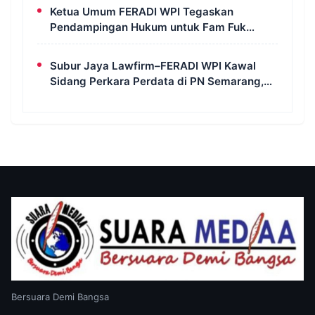
Masih Berlangsung di Polda Banten
Ketua Umum FERADI WPI Tegaskan
Pendampingan Hukum untuk Fam Fuk
Tjhong Tetap Berjalan, Hormati Proses
Penyidikan dan LHP BK DPRD Lebak
Subur Jaya Lawfirm–FERADI WPI Kawal
Sidang Perkara Perdata di PN Semarang,
Tergugat Kembali Absen, Sidang Ditunda
13 Agustus 2026
Bersuara Demi Bangsa