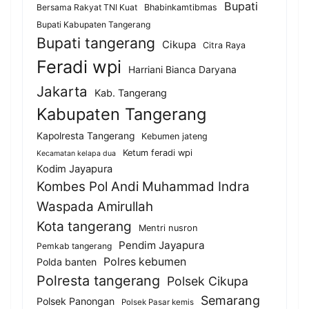
Bupati
Bersama Rakyat TNI Kuat
Bhabinkamtibmas
Bupati Kabupaten Tangerang
Bupati tangerang
Cikupa
Citra Raya
Feradi wpi
Harriani Bianca Daryana
Jakarta
Kab. Tangerang
Kabupaten Tangerang
Kapolresta Tangerang
Kebumen jateng
Ketum feradi wpi
Kecamatan kelapa dua
Kodim Jayapura
Kombes Pol Andi Muhammad Indra
Waspada Amirullah
Kota tangerang
Mentri nusron
Pendim Jayapura
Pemkab tangerang
Polres kebumen
Polda banten
Polresta tangerang
Polsek Cikupa
Semarang
Polsek Panongan
Polsek Pasar kemis