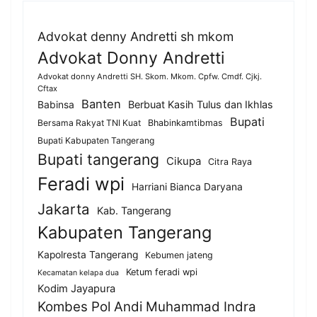
Advokat denny Andretti sh mkom
Advokat Donny Andretti
Advokat donny Andretti SH. Skom. Mkom. Cpfw. Cmdf. Cjkj.
Cftax
Banten
Berbuat Kasih Tulus dan Ikhlas
Babinsa
Bupati
Bersama Rakyat TNI Kuat
Bhabinkamtibmas
Bupati Kabupaten Tangerang
Bupati tangerang
Cikupa
Citra Raya
Feradi wpi
Harriani Bianca Daryana
Jakarta
Kab. Tangerang
Kabupaten Tangerang
Kapolresta Tangerang
Kebumen jateng
Ketum feradi wpi
Kecamatan kelapa dua
Kodim Jayapura
Kombes Pol Andi Muhammad Indra