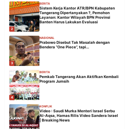
BERITA
Sistem Kerja Kantor ATR/BPN Kabupaten
Tangerang Dipertanyakan ?, Pemohon
Layanan: Kantor Wilayah BPN Provinsi
Banten Harus Lakukan Evaluasi
2
NASIONAL
Prabowo Disebut Tak Masalah dengan
Bendera “One Piece”, tapi…
3
BERITA
Pemkab Tangerang Akan Aktifkan Kembali
Program Jumsih
4
KONFLIK
Video : Saudi Murka Menteri Israel Serbu
Al-Aqsa, Hamas Rilis Video Sandera Israel
| Breaking News