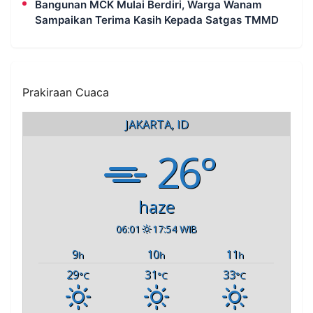
Bangunan MCK Mulai Berdiri, Warga Wanam
Sampaikan Terima Kasih Kepada Satgas TMMD
Prakiraan Cuaca
JAKARTA, ID
26°
haze
06:01
17:54 WIB
9
10
11
h
h
h
29
31
33
°C
°C
°C