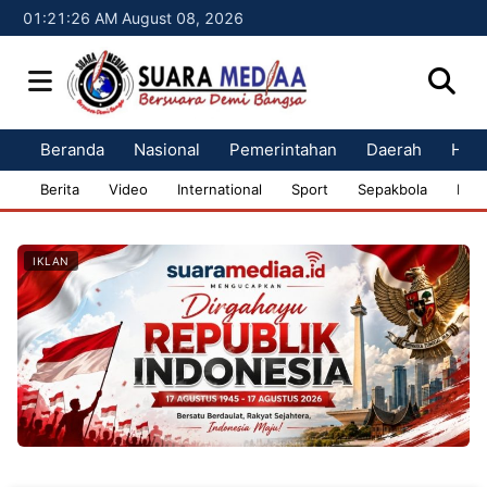
01:21:27 AM August 08, 2026
Beranda
Nasional
Pemerintahan
Daerah
Huk
Berita
Video
International
Sport
Sepakbola
Bisn
IKLAN