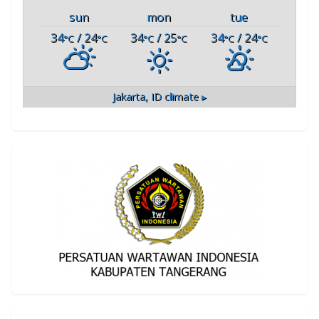
sun
mon
tue
34
/ 24
34
/ 25
34
/ 24
°C
°C
°C
°C
°C
°C
Jakarta, ID
climate ▸