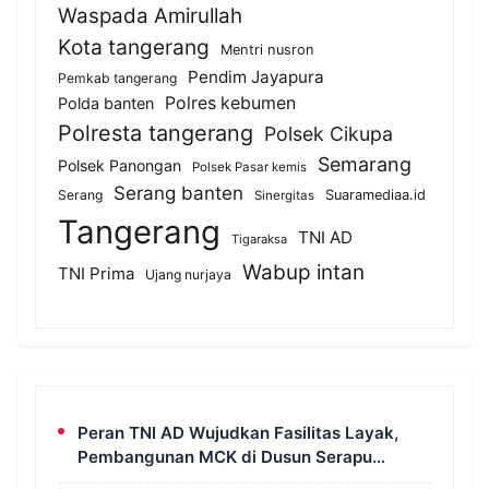
Waspada Amirullah
Kota tangerang
Mentri nusron
Pendim Jayapura
Pemkab tangerang
Polres kebumen
Polda banten
Polresta tangerang
Polsek Cikupa
Semarang
Polsek Panongan
Polsek Pasar kemis
Serang banten
Serang
Suaramediaa.id
Sinergitas
Tangerang
TNI AD
Tigaraksa
Wabup intan
TNI Prima
Ujang nurjaya
Peran TNI AD Wujudkan Fasilitas Layak,
Pembangunan MCK di Dusun Serapu
Rampung Dikerjakan