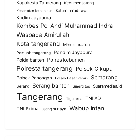
Kapolresta Tangerang
Kebumen jateng
Ketum feradi wpi
Kecamatan kelapa dua
Kodim Jayapura
Kombes Pol Andi Muhammad Indra
Waspada Amirullah
Kota tangerang
Mentri nusron
Pendim Jayapura
Pemkab tangerang
Polres kebumen
Polda banten
Polresta tangerang
Polsek Cikupa
Semarang
Polsek Panongan
Polsek Pasar kemis
Serang banten
Serang
Suaramediaa.id
Sinergitas
Tangerang
TNI AD
Tigaraksa
Wabup intan
TNI Prima
Ujang nurjaya