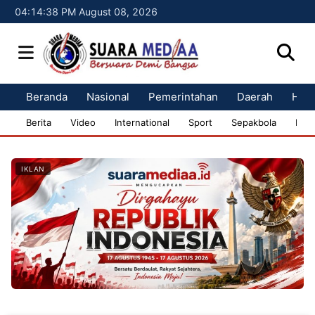
04:14:39 PM August 08, 2026
Beranda
Nasional
Pemerintahan
Daerah
Huk
Berita
Video
International
Sport
Sepakbola
Bisn
IKLAN