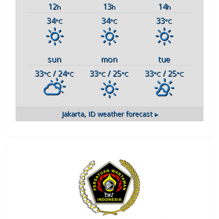
12
13
14
h
h
h
34
34
33
°C
°C
°C
sun
mon
tue
33
/ 24
33
/ 25
33
/ 25
°C
°C
°C
°C
°C
°C
Jakarta, ID
weather forecast ▸