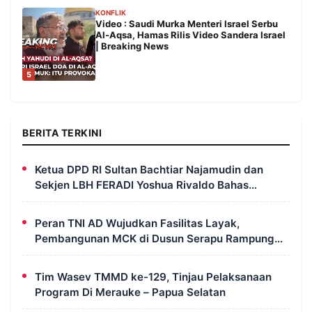
KONFLIK
Video : Saudi Murka Menteri Israel Serbu
Al-Aqsa, Hamas Rilis Video Sandera Israel
| Breaking News
5
BERITA TERKINI
Ketua DPD RI Sultan Bachtiar Najamudin dan
Sekjen LBH FERADI Yoshua Rivaldo Bahas
Geopolitik dan Supremasi Hukum
Peran TNI AD Wujudkan Fasilitas Layak,
Pembangunan MCK di Dusun Serapu Rampung
Dikerjakan
Tim Wasev TMMD ke-129, Tinjau Pelaksanaan
Program Di Merauke – Papua Selatan