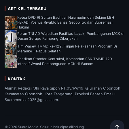
ARTIKEL TERBARU
Ketua DPD RI Sultan Bachtiar Najamudin dan Sekjen LBH
FERADI Yoshua Rivaldo Bahas Geopolitik dan Supremasi
Hukum
Peran TNI AD Wujudkan Fasilitas Layak, Pembangunan MCK di
Dusun Serapu Rampung Dikerjakan
Tim Wasev TMMD ke-129, Tinjau Pelaksanaan Program Di
Merauke – Papua Selatan
Pastikan Standar Kontruksi, Komandan SSK TMMD 129
Intensif Awasi Pembangunan MCK di Wanam
KONTAK
Alamat Redaksi :Jln Raya Sipon RT.03/RW.19 Kelurahan Cipondoh,
Kecamatan Cipondoh, Kota Tangerang, Provinsi Banten Email :
Suaramediaa2025@gmail.com.
© 2026 Suara Media. Seluruh hak cipta dilindungi.