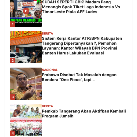
SUDAH SEPERTI GBK! Madam Pang
Menangis Syok Tiket Laga Indonesia Vs
Timor Leste Piala AFF Ludes
1
BERITA
Sistem Kerja Kantor ATR/BPN Kabupaten
Tangerang Dipertanyakan ?, Pemohon
Layanan: Kantor Wilayah BPN Provinsi
Banten Harus Lakukan Evaluasi
2
NASIONAL
Prabowo Disebut Tak Masalah dengan
Bendera “One Piece”, tapi…
3
BERITA
Pemkab Tangerang Akan Aktifkan Kembali
Program Jumsih
4