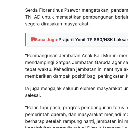
Serda Florentinus Psewor mengatakan, penda
TNI AD untuk memastikan pembangunan berjalan
segera dirasakan masyarakat.
Baca Juga:
Prajurit Yonif TP 860/NSK Laksa
“Pembangunan Jembatan Anak Kali Mur ini meru
mendampingi Satgas Jembatan Garuda agar selur
tepat waktu. Kehadiran jembatan ini nantinya 
memberikan dampak positif bagi peningkatan ke
Ia juga mengajak seluruh elemen masyarakat 
selesai.
“Pelan tapi pasti, progres pembangunan terus 
pemerintah daerah, dan masyarakat menjadi 
berharap setelah rampung nanti, jembatan ini 
konektivitas antarwilayah di Distrik Mannem,” 