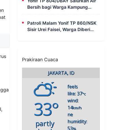
Yonif TP 804/DBAY Salurkan Air
Bersih bagi Warga Kampung
en
Waharia yang Mengalami Krisis
pat
Air
Patroli Malam Yonif TP 860/NSK
Sisir Urei Faisei, Warga Diberi
Imbauan Kamtibmas untuk Jaga
Keamanan Lingkungan
rus
Prakiraan Cuaca
JAKARTA, ID
feels
ngga
like: 37
°c
33°
wind:
14
km/h
I,
ne
humidity:
partly
53
%