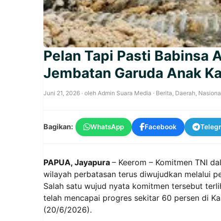
Pelan Tapi Pasti Babinsa
Jembatan Garuda Anak Ka
Juni 21, 2026
· oleh
Admin Suara Media
·
Berita
,
Daerah
,
Nasiona
Bagikan:
WhatsApp
Facebook
Teleg
PAPUA, Jayapura
– Keerom – Komitmen TNI da
wilayah perbatasan terus diwujudkan melalui 
Salah satu wujud nyata komitmen tersebut ter
telah mencapai progres sekitar 60 persen di
(20/6/2026).