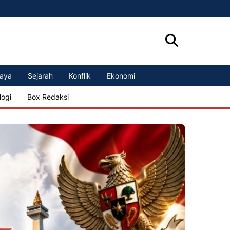
aya
Sejarah
Konflik
Ekonomi
logi
Box Redaksi