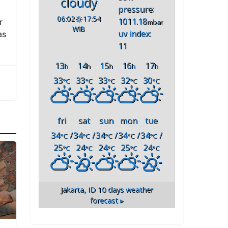
cloudy
pressure:
06:02
17:54
1011.18
r
mbar
WIB
uv index:
as
11
13
14
15
16
17
h
h
h
h
h
33
33
33
32
30
°C
°C
°C
°C
°C
fri
sat
sun
mon
tue
34
/
34
/
34
/
34
/
34
/
°C
°C
°C
°C
°C
25
24
24
25
24
°C
°C
°C
°C
°C
Jakarta, ID
10 days weather
forecast ▸