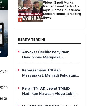
Video : Saudi Murka
Menteri Israel Serbu Al-
Aqsa, Hamas Rilis Video
Sandera Israel | Breaking
News
5
BERITA TERKINI
Advokat Cecilia: Penyitaan
Handphone Merupakan
Mekanisme Hukum, Saya Akan
Kooperatif Apabila Diminta
Kebersamaan TNI dan
paya
Penyidik dan Tidak Perlu Takut
Masyarakat, Menjadi Kekuatan
TMMD Dalam Membangun Sumur
Galian di Wanam
ngan
Peran TNI AD Lewat TMMD
Hadirkan Harapan Hidup Lebih
erta
Layak dan Sehat Bagi Warga
Kampung Wanam