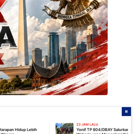
23 JAM LALU
Yonif TP 804/DBAY Salurkan Air Bersih bagi Warga 