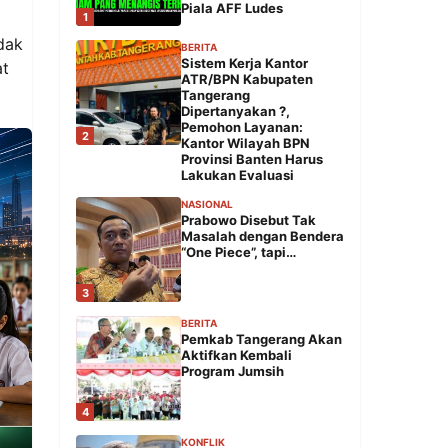
Piala AFF Ludes
1
dak
BERITA
Sistem Kerja Kantor
at
ATR/BPN Kabupaten
Tangerang
Dipertanyakan ?,
Pemohon Layanan:
2
Kantor Wilayah BPN
Provinsi Banten Harus
Lakukan Evaluasi
NASIONAL
Prabowo Disebut Tak
Masalah dengan Bendera
“One Piece”, tapi…
3
BERITA
Pemkab Tangerang Akan
Aktifkan Kembali
Program Jumsih
4
KONFLIK