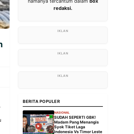
namanya tercantum dalam
box
redaksi.
n
BERITA POPULER
.
NASIONAL
SUDAH SEPERTI GBK!
u
Madam Pang Menangis
Syok Tiket Laga
Indonesia Vs Timor Leste