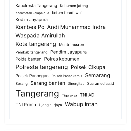
Kapolresta Tangerang
Kebumen jateng
Ketum feradi wpi
Kecamatan kelapa dua
Kodim Jayapura
Kombes Pol Andi Muhammad Indra
Waspada Amirullah
Kota tangerang
Mentri nusron
Pendim Jayapura
Pemkab tangerang
Polres kebumen
Polda banten
Polresta tangerang
Polsek Cikupa
Semarang
Polsek Panongan
Polsek Pasar kemis
Serang banten
Serang
Suaramediaa.id
Sinergitas
Tangerang
TNI AD
Tigaraksa
Wabup intan
TNI Prima
Ujang nurjaya