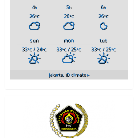
4
5
6
h
h
h
26
26
26
°C
°C
°C
sun
mon
tue
33
/ 24
33
/ 25
33
/ 25
°C
°C
°C
°C
°C
°C
Jakarta, ID
climate ▸