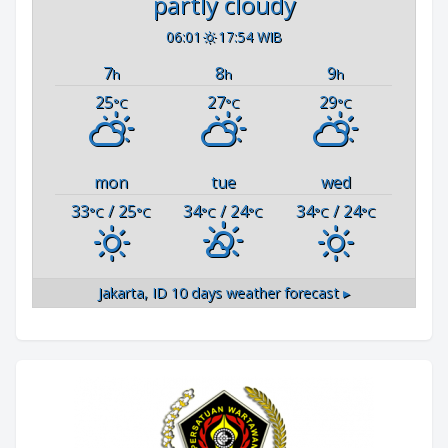
partly cloudy
06:01
17:54 WIB
7
8
9
h
h
h
25
27
29
°C
°C
°C
mon
tue
wed
33
/ 25
34
/ 24
34
/ 24
°C
°C
°C
°C
°C
°C
Jakarta, ID
10 days weather forecast ▸