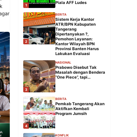
Piala AFF Ludes
1
k
agar
BERITA
Sistem Kerja Kantor
ATR/BPN Kabupaten
Tangerang
Dipertanyakan ?,
Pemohon Layanan:
2
Kantor Wilayah BPN
Provinsi Banten Harus
Lakukan Evaluasi
NASIONAL
Prabowo Disebut Tak
Masalah dengan Bendera
“One Piece”, tapi…
3
BERITA
Pemkab Tangerang Akan
Aktifkan Kembali
Program Jumsih
4
KONFLIK