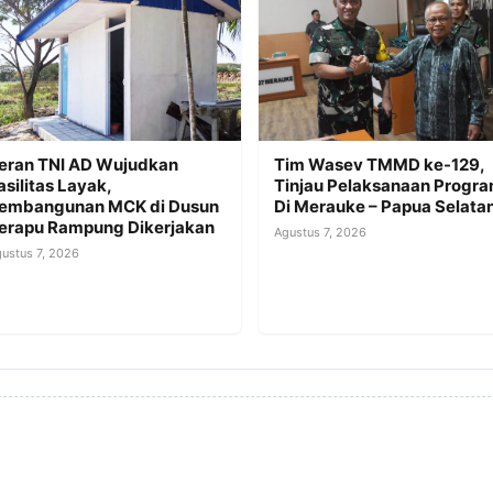
eran TNI AD Wujudkan
Tim Wasev TMMD ke-129,
asilitas Layak,
Tinjau Pelaksanaan Progr
embangunan MCK di Dusun
Di Merauke – Papua Selata
erapu Rampung Dikerjakan
Agustus 7, 2026
ustus 7, 2026