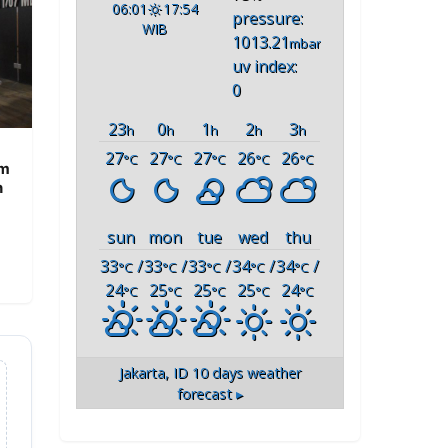
06:01
17:54
pressure:
WIB
1013.21
mbar
uv index:
0
23
0
1
2
3
h
h
h
h
h
27
27
27
26
26
°C
°C
°C
°C
°C
am
n
sun
mon
tue
wed
thu
33
/
33
/
33
/
34
/
34
/
°C
°C
°C
°C
°C
24
25
25
25
24
°C
°C
°C
°C
°C
Jakarta, ID
10 days weather
forecast ▸