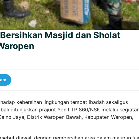
 Bersihkan Masjid dan Sholat
 Waropen
ram
rhadap kebersihan lingkungan tempat ibadah sekaligus
i ditunjukkan prajurit Yonif TP 860/NSK melalui kegiata
 Baino Jaya, Distrik Waropen Bawah, Kabupaten Waropen,
ersebut diawali dengan pembersihan area dalam maupun lua