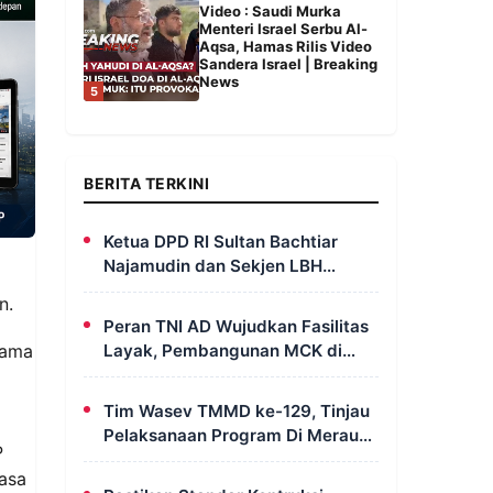
Video : Saudi Murka
Menteri Israel Serbu Al-
Aqsa, Hamas Rilis Video
Sandera Israel | Breaking
News
5
BERITA TERKINI
Ketua DPD RI Sultan Bachtiar
Najamudin dan Sekjen LBH
FERADI Yoshua Rivaldo Bahas
n.
Geopolitik dan Supremasi Hukum
Peran TNI AD Wujudkan Fasilitas
Layak, Pembangunan MCK di
sama
Dusun Serapu Rampung
Dikerjakan
Tim Wasev TMMD ke-129, Tinjau
Pelaksanaan Program Di Merauke
P
– Papua Selatan
asa