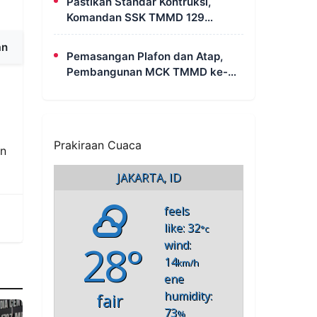
Pastikan Standar Kontruksi,
Komandan SSK TMMD 129
Intensif Awasi Pembangunan
an
MCK di Wanam
Pemasangan Plafon dan Atap,
Pembangunan MCK TMMD ke-
m
129 di Kampung Wanam Hampir
Rampung
Prakiraan Cuaca
an
JAKARTA, ID
feels
like: 32
°c
28°
wind:
14
km/h
ene
humidity:
fair
73
%