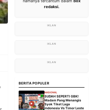
namanya tercantum dalam
box
redaksi.
BERITA POPULER
n
NASIONAL
SUDAH SEPERTI GBK!
Madam Pang Menangis
Syok Tiket Laga
Indonesia Vs Timor Leste
r