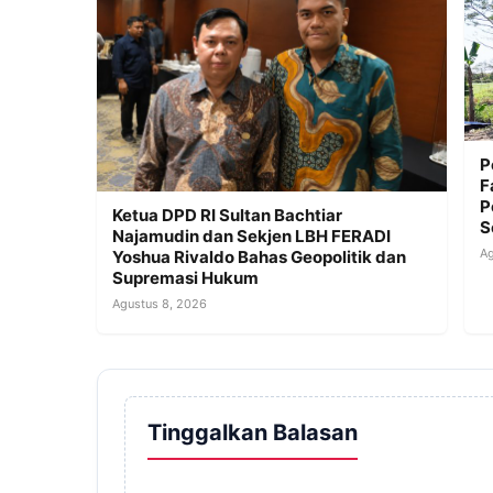
P
F
P
Ketua DPD RI Sultan Bachtiar
S
Najamudin dan Sekjen LBH FERADI
Ag
Yoshua Rivaldo Bahas Geopolitik dan
Supremasi Hukum
Agustus 8, 2026
Tinggalkan Balasan