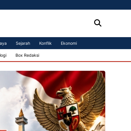
aya
Sejarah
Konflik
Ekonomi
logi
Box Redaksi