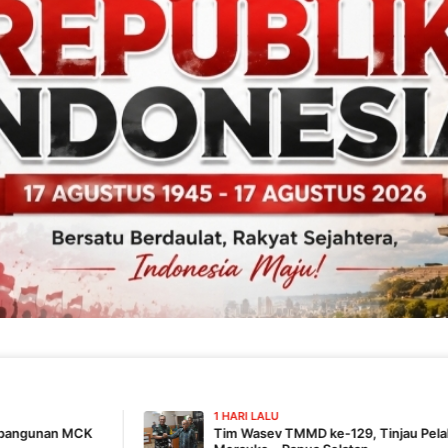
1 HARI LALU
Tim Wasev TMMD ke-129, Tinjau Pelaksanaan Program Di