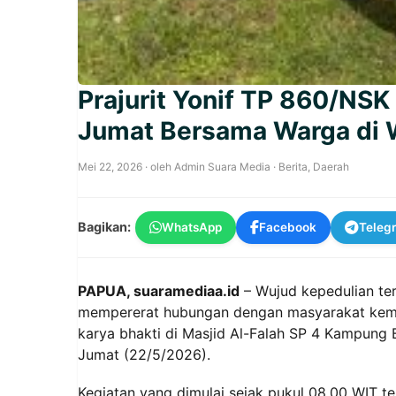
Prajurit Yonif TP 860/NSK
Jumat Bersama Warga di
Mei 22, 2026
· oleh
Admin Suara Media
·
Berita
,
Daerah
Bagikan:
WhatsApp
Facebook
Teleg
PAPUA, suaramediaa.id
– Wujud kepedulian te
mempererat hubungan dengan masyarakat kembal
karya bhakti di Masjid Al-Falah SP 4 Kampung
Jumat (22/5/2026).
Kegiatan yang dimulai sejak pukul 08.00 WIT t