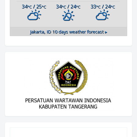
34
/ 25
34
/ 24
33
/ 24
°C
°C
°C
°C
°C
°C
Jakarta, ID
10 days weather forecast ▸