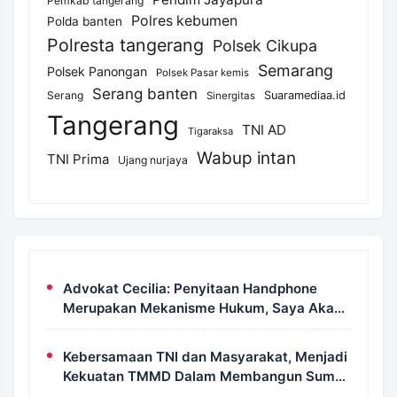
Pemkab tangerang
Polres kebumen
Polda banten
Polresta tangerang
Polsek Cikupa
Semarang
Polsek Panongan
Polsek Pasar kemis
Serang banten
Serang
Suaramediaa.id
Sinergitas
Tangerang
TNI AD
Tigaraksa
Wabup intan
TNI Prima
Ujang nurjaya
Advokat Cecilia: Penyitaan Handphone
Merupakan Mekanisme Hukum, Saya Akan
Kooperatif Apabila Diminta Penyidik dan
Tidak Perlu Takut
Kebersamaan TNI dan Masyarakat, Menjadi
Kekuatan TMMD Dalam Membangun Sumur
Galian di Wanam