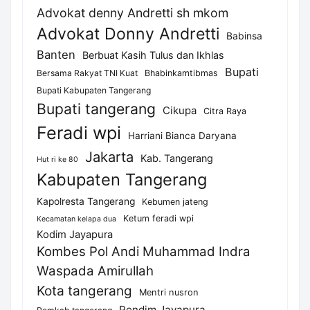
Advokat denny Andretti sh mkom
Advokat Donny Andretti
Babinsa
Banten
Berbuat Kasih Tulus dan Ikhlas
Bupati
Bersama Rakyat TNI Kuat
Bhabinkamtibmas
Bupati Kabupaten Tangerang
Bupati tangerang
Cikupa
Citra Raya
Feradi wpi
Harriani Bianca Daryana
Jakarta
Kab. Tangerang
Hut ri ke 80
Kabupaten Tangerang
Kapolresta Tangerang
Kebumen jateng
Ketum feradi wpi
Kecamatan kelapa dua
Kodim Jayapura
Kombes Pol Andi Muhammad Indra
Waspada Amirullah
Kota tangerang
Mentri nusron
Pendim Jayapura