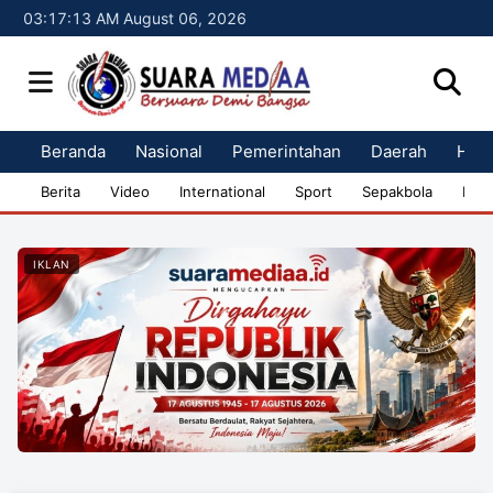
03:17:14 AM August 06, 2026
Beranda
Nasional
Pemerintahan
Daerah
Huk
Berita
Video
International
Sport
Sepakbola
Bisn
IKLAN