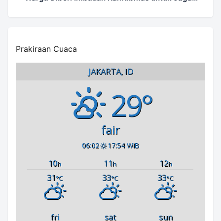
Keamanan Lingkungan
Prakiraan Cuaca
JAKARTA, ID
29°
fair
06:02
17:54 WIB
10
11
12
h
h
h
31
33
33
°C
°C
°C
fri
sat
sun