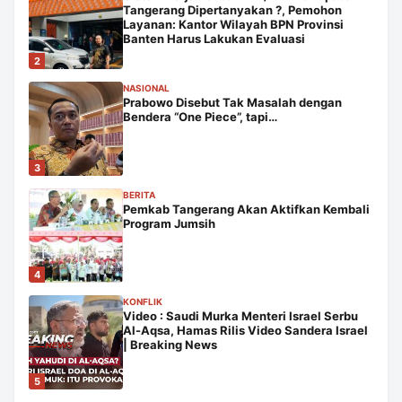
Tangerang Dipertanyakan ?, Pemohon
Layanan: Kantor Wilayah BPN Provinsi
Banten Harus Lakukan Evaluasi
2
NASIONAL
Prabowo Disebut Tak Masalah dengan
Bendera “One Piece”, tapi…
3
BERITA
Pemkab Tangerang Akan Aktifkan Kembali
Program Jumsih
4
KONFLIK
Video : Saudi Murka Menteri Israel Serbu
Al-Aqsa, Hamas Rilis Video Sandera Israel
| Breaking News
5