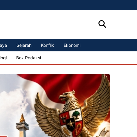
aya
Sejarah
Konflik
Ekonomi
logi
Box Redaksi