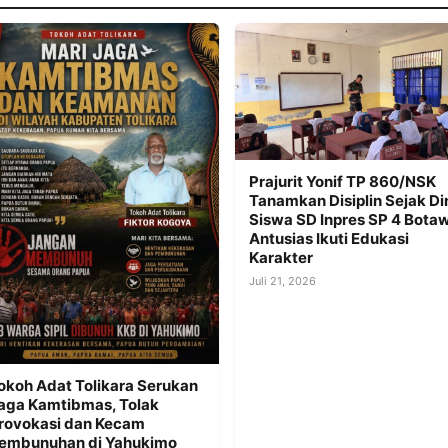
Prajurit Yonif TP 860/NSK
Tanamkan Disiplin Sejak Din
Siswa SD Inpres SP 4 Bota
Antusias Ikuti Edukasi
Karakter
Juli 21, 2026
okoh Adat Tolikara Serukan
aga Kamtibmas, Tolak
rovokasi dan Kecam
embunuhan di Yahukimo