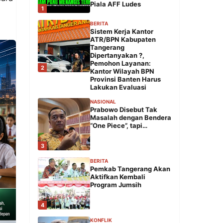
Piala AFF Ludes
1
BERITA
Sistem Kerja Kantor
ATR/BPN Kabupaten
Tangerang
Dipertanyakan ?,
Pemohon Layanan:
2
Kantor Wilayah BPN
Provinsi Banten Harus
Lakukan Evaluasi
NASIONAL
Prabowo Disebut Tak
Masalah dengan Bendera
“One Piece”, tapi…
3
BERITA
Pemkab Tangerang Akan
Aktifkan Kembali
Program Jumsih
4
KONFLIK