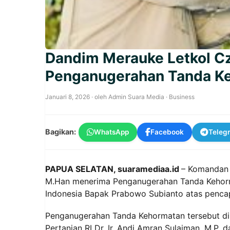
Dandim Merauke Letkol Cz
Penganugerahan Tanda Keh
Januari 8, 2026
· oleh
Admin Suara Media
·
Business
Bagikan:
WhatsApp
Facebook
Teleg
PAPUA SELATAN, suaramediaa.id
– Komandan 
M.Han menerima Penganugerahan Tanda Kehorma
Indonesia Bapak Prabowo Subianto atas penc
Penganugerahan Tanda Kehormatan tersebut dib
Pertanian RI Dr. Ir. Andi Amran Sulaiman, M.P.