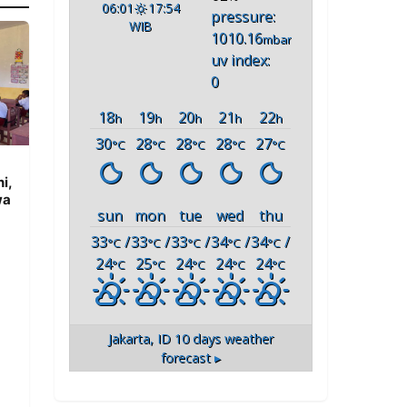
06:01
17:54
pressure:
WIB
1010.16
mbar
uv index:
0
18
19
20
21
22
h
h
h
h
h
30
28
28
28
27
°C
°C
°C
°C
°C
i,
wa
sun
mon
tue
wed
thu
33
/
33
/
33
/
34
/
34
/
°C
°C
°C
°C
°C
24
25
24
24
24
°C
°C
°C
°C
°C
Jakarta, ID
10 days weather
forecast ▸