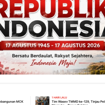
1 HARI LALU
Tim Wasev TMMD ke-129, Tinjau Pelaksanaan Program Di