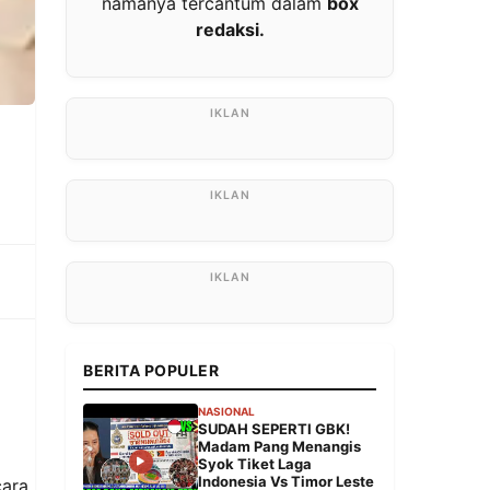
namanya tercantum dalam
box
redaksi.
BERITA POPULER
NASIONAL
SUDAH SEPERTI GBK!
Madam Pang Menangis
Syok Tiket Laga
Indonesia Vs Timor Leste
cara