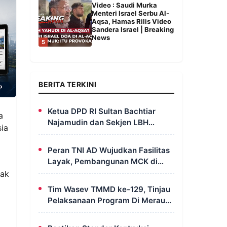
Video : Saudi Murka
Menteri Israel Serbu Al-
Aqsa, Hamas Rilis Video
Sandera Israel | Breaking
News
5
BERITA TERKINI
Ketua DPD RI Sultan Bachtiar
a
Najamudin dan Sekjen LBH
sia
FERADI Yoshua Rivaldo Bahas
Geopolitik dan Supremasi Hukum
Peran TNI AD Wujudkan Fasilitas
Layak, Pembangunan MCK di
Dusun Serapu Rampung
gak
Dikerjakan
Tim Wasev TMMD ke-129, Tinjau
Pelaksanaan Program Di Merauke
– Papua Selatan