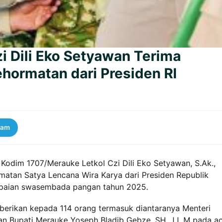
i Dili Eko Setyawan Terima
ormatan dari Presiden RI
ram
Kodim 1707/Merauke Letkol Czi Dili Eko Setyawan, S.Ak.,
tan Satya Lencana Wira Karya dari Presiden Republik
apaian swasembada pangan tahun 2025.
erikan kepada 114 orang termasuk diantaranya Menteri
 dan Bupati Merauke Yoseph Bladib Gebze, SH., LL.M pada a