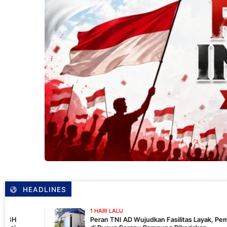
HEADLINES
1 HARI LALU
Peran TNI AD Wujudkan Fasilitas Layak, Pembangunan MCK