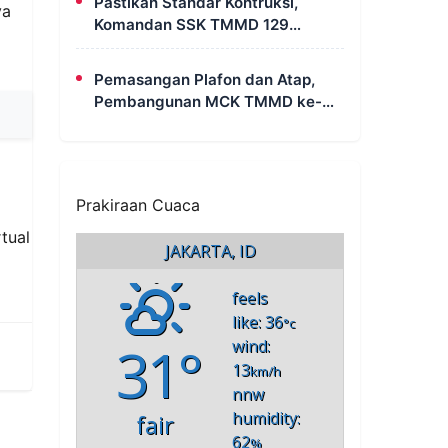
Pastikan Standar Kontruksi,
ya
Komandan SSK TMMD 129
Intensif Awasi Pembangunan
MCK di Wanam
Pemasangan Plafon dan Atap,
Pembangunan MCK TMMD ke-
129 di Kampung Wanam Hampir
Rampung
Prakiraan Cuaca
tual
JAKARTA, ID
feels
like: 36
°c
31°
wind:
13
km/h
nnw
humidity:
fair
62
%