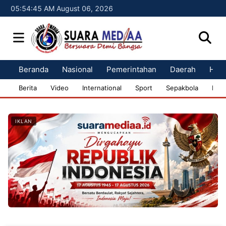
05:54:46 AM August 06, 2026
Beranda
Nasional
Pemerintahan
Daerah
Huk
Berita
Video
International
Sport
Sepakbola
Bisn
IKLAN