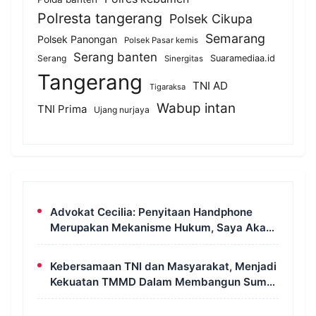
Polresta tangerang
Polsek Cikupa
Semarang
Polsek Panongan
Polsek Pasar kemis
Serang banten
Serang
Suaramediaa.id
Sinergitas
Tangerang
TNI AD
Tigaraksa
Wabup intan
TNI Prima
Ujang nurjaya
Advokat Cecilia: Penyitaan Handphone
Merupakan Mekanisme Hukum, Saya Akan
Kooperatif Apabila Diminta Penyidik dan
Tidak Perlu Takut
Kebersamaan TNI dan Masyarakat, Menjadi
Kekuatan TMMD Dalam Membangun Sumur
Galian di Wanam