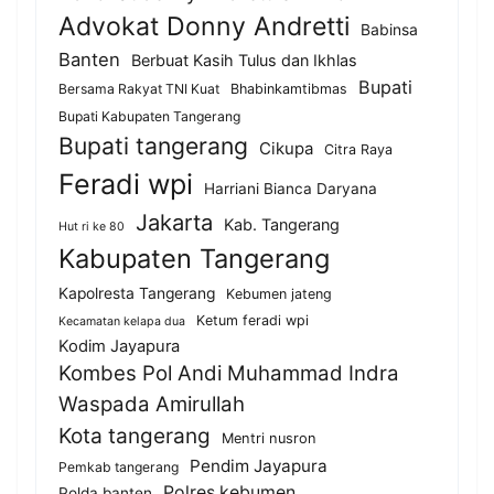
Advokat Donny Andretti
Babinsa
Banten
Berbuat Kasih Tulus dan Ikhlas
Bupati
Bersama Rakyat TNI Kuat
Bhabinkamtibmas
Bupati Kabupaten Tangerang
Bupati tangerang
Cikupa
Citra Raya
Feradi wpi
Harriani Bianca Daryana
Jakarta
Kab. Tangerang
Hut ri ke 80
Kabupaten Tangerang
Kapolresta Tangerang
Kebumen jateng
Ketum feradi wpi
Kecamatan kelapa dua
Kodim Jayapura
Kombes Pol Andi Muhammad Indra
Waspada Amirullah
Kota tangerang
Mentri nusron
Pendim Jayapura
Pemkab tangerang
Polres kebumen
Polda banten