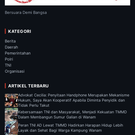
Bersuara Demi Bangsa
KATEGORI
Berita
Daerah
Pemerintahan
Polri
TNI
Organisasi
ARTIKEL TERBARU
Advokat Cecilia: Penyitaan Handphone Merupakan Mekanisme
Hukum, Saya Akan Kooperatif Apabila Diminta Penyidik dan
Tidak Perlu Takut
Kebersamaan TNI dan Masyarakat, Menjadi Kekuatan TMMD
Dalam Membangun Sumur Galian di Wanam
Peran TNI AD Lewat TMMD Hadirkan Harapan Hidup Lebih
Layak dan Sehat Bagi Warga Kampung Wanam