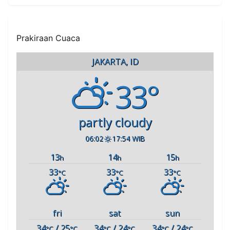
Prakiraan Cuaca
JAKARTA, ID
33°
partly cloudy
06:02
17:54 WIB
13
14
15
h
h
h
33
33
33
°C
°C
°C
fri
sat
sun
34
/ 25
34
/ 24
34
/ 24
°C
°C
°C
°C
°C
°C