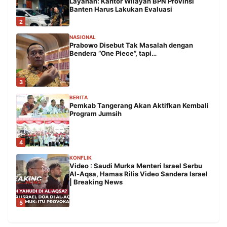
Layanan: Kantor Wilayah BPN Provinsi
Banten Harus Lakukan Evaluasi
2
NASIONAL
Prabowo Disebut Tak Masalah dengan
Bendera “One Piece”, tapi…
3
BERITA
Pemkab Tangerang Akan Aktifkan Kembali
Program Jumsih
4
KONFLIK
Video : Saudi Murka Menteri Israel Serbu
Al-Aqsa, Hamas Rilis Video Sandera Israel
| Breaking News
5