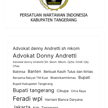
Advokat denny Andretti sh mkom
Advokat Donny Andretti
Advokat donny Andretti SH. Skom. Mkom. Cpfw. Cmdf. Cjkj.
Cftax
Banten
Berbuat Kasih Tulus dan Ikhlas
Babinsa
Bupati
Bersama Rakyat TNI Kuat
Bhabinkamtibmas
Bupati Kabupaten Tangerang
Bupati tangerang
Cikupa
Citra Raya
Feradi wpi
Harriani Bianca Daryana
Jakarta
Kab. Tangerang