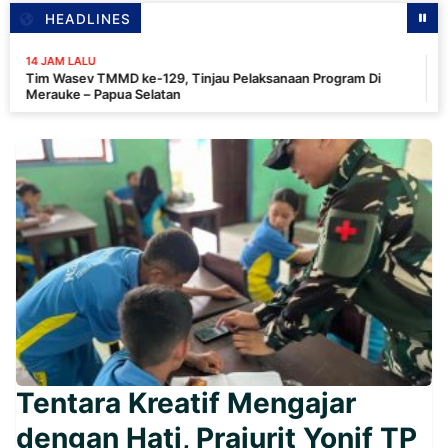
HEADLINES
LU
14
v TMMD ke-129, Tinjau Pelaksanaan Program Di
Pa
– Papua Selatan
In
Tentara Kreatif Mengajar
dengan Hati, Prajurit Yonif TP