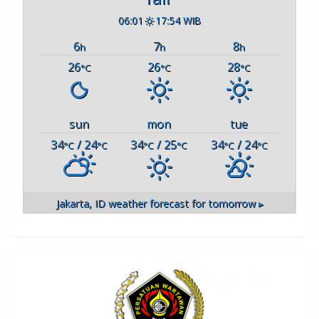
06:01
17:54 WIB
6
7
8
h
h
h
26
26
28
°C
°C
°C
sun
mon
tue
34
/ 24
34
/ 25
34
/ 24
°C
°C
°C
°C
°C
°C
Jakarta, ID
weather forecast for tomorrow ▸