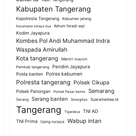
Kabupaten Tangerang
Kapolresta Tangerang
Kebumen jateng
Ketum feradi wpi
Kecamatan kelapa dua
Kodim Jayapura
Kombes Pol Andi Muhammad Indra
Waspada Amirullah
Kota tangerang
Mentri nusron
Pendim Jayapura
Pemkab tangerang
Polres kebumen
Polda banten
Polresta tangerang
Polsek Cikupa
Semarang
Polsek Panongan
Polsek Pasar kemis
Serang banten
Serang
Suaramediaa.id
Sinergitas
Tangerang
TNI AD
Tigaraksa
Wabup intan
TNI Prima
Ujang nurjaya