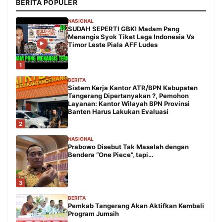
BERITA POPULER
NASIONAL
SUDAH SEPERTI GBK! Madam Pang
Menangis Syok Tiket Laga Indonesia Vs
Timor Leste Piala AFF Ludes
1
BERITA
Sistem Kerja Kantor ATR/BPN Kabupaten
Tangerang Dipertanyakan ?, Pemohon
Layanan: Kantor Wilayah BPN Provinsi
Banten Harus Lakukan Evaluasi
2
NASIONAL
Prabowo Disebut Tak Masalah dengan
Bendera “One Piece”, tapi…
3
BERITA
Pemkab Tangerang Akan Aktifkan Kembali
Program Jumsih