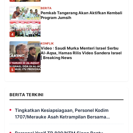
BERITA
Pemkab Tangerang Akan Aktifkan Kembali
Program Jumsih
4
KONFLIK
Video : Saudi Murka Menteri Israel Serbu
Al-Aqsa, Hamas Rilis Video Sandera Israel
| Breaking News
5
BERITA TERKINI
Tingkatkan Kesiapsiagaan, Personel Kodim
1707/Merauke Asah Ketrampilan Bersama
Petugas Damkar