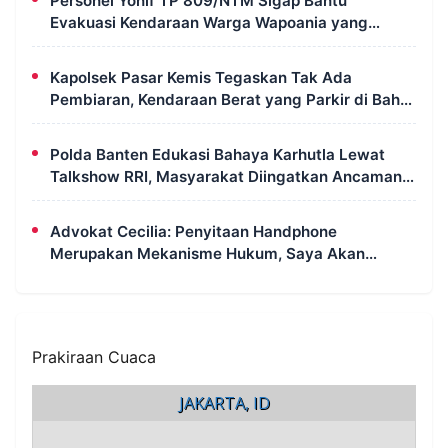
Personel Yonif TP 809/NTM Sigap Bantu
Evakuasi Kendaraan Warga Wapoania yang
Terperosok ke Jurang
Kapolsek Pasar Kemis Tegaskan Tak Ada
Pembiaran, Kendaraan Berat yang Parkir di Bahu
Jalan Langsung Ditertibkan
Polda Banten Edukasi Bahaya Karhutla Lewat
Talkshow RRI, Masyarakat Diingatkan Ancaman
Pidana Pembakaran Lahan
Advokat Cecilia: Penyitaan Handphone
Merupakan Mekanisme Hukum, Saya Akan
Kooperatif Apabila Diminta Penyidik dan Tidak
Perlu Takut
Prakiraan Cuaca
JAKARTA, ID