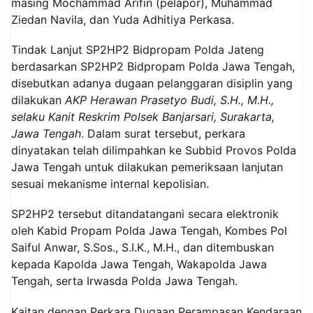
masing Mochammad Arifin (pelapor), Muhammad
Ziedan Navila, dan Yuda Adhitiya Perkasa.
Tindak Lanjut SP2HP2 Bidpropam Polda Jateng
berdasarkan SP2HP2 Bidpropam Polda Jawa Tengah,
disebutkan adanya dugaan pelanggaran disiplin yang
dilakukan
AKP Herawan Prasetyo Budi, S.H., M.H.,
selaku Kanit Reskrim Polsek Banjarsari, Surakarta,
Jawa Tengah
. Dalam surat tersebut, perkara
dinyatakan telah dilimpahkan ke Subbid Provos Polda
Jawa Tengah untuk dilakukan pemeriksaan lanjutan
sesuai mekanisme internal kepolisian.
SP2HP2 tersebut ditandatangani secara elektronik
oleh Kabid Propam Polda Jawa Tengah, Kombes Pol
Saiful Anwar, S.Sos., S.I.K., M.H., dan ditembuskan
kepada Kapolda Jawa Tengah, Wakapolda Jawa
Tengah, serta Irwasda Polda Jawa Tengah.
Kaitan dengan Perkara Dugaan Perampasan Kendaraan