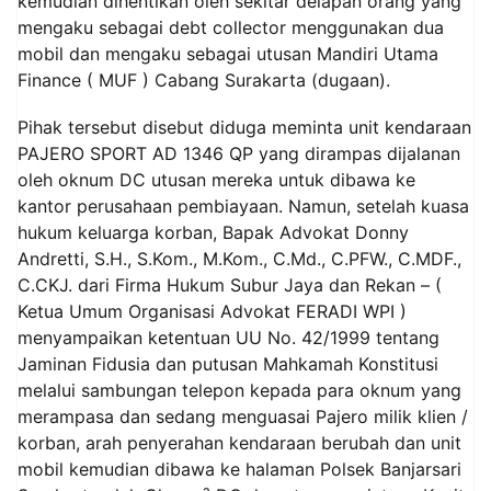
kemudian dihentikan oleh sekitar delapan orang yang
mengaku sebagai debt collector menggunakan dua
mobil dan mengaku sebagai utusan Mandiri Utama
Finance ( MUF ) Cabang Surakarta (dugaan).
Pihak tersebut disebut diduga meminta unit kendaraan
PAJERO SPORT AD 1346 QP yang dirampas dijalanan
oleh oknum DC utusan mereka untuk dibawa ke
kantor perusahaan pembiayaan. Namun, setelah kuasa
hukum keluarga korban, Bapak Advokat Donny
Andretti, S.H., S.Kom., M.Kom., C.Md., C.PFW., C.MDF.,
C.CKJ. dari Firma Hukum Subur Jaya dan Rekan – (
Ketua Umum Organisasi Advokat FERADI WPI )
menyampaikan ketentuan UU No. 42/1999 tentang
Jaminan Fidusia dan putusan Mahkamah Konstitusi
melalui sambungan telepon kepada para oknum yang
merampasa dan sedang menguasai Pajero milik klien /
korban, arah penyerahan kendaraan berubah dan unit
mobil kemudian dibawa ke halaman Polsek Banjarsari