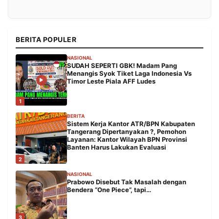
BERITA POPULER
NASIONAL
SUDAH SEPERTI GBK! Madam Pang
Menangis Syok Tiket Laga Indonesia Vs
Timor Leste Piala AFF Ludes
1
BERITA
Sistem Kerja Kantor ATR/BPN Kabupaten
Tangerang Dipertanyakan ?, Pemohon
Layanan: Kantor Wilayah BPN Provinsi
Banten Harus Lakukan Evaluasi
2
NASIONAL
Prabowo Disebut Tak Masalah dengan
Bendera “One Piece”, tapi…
3