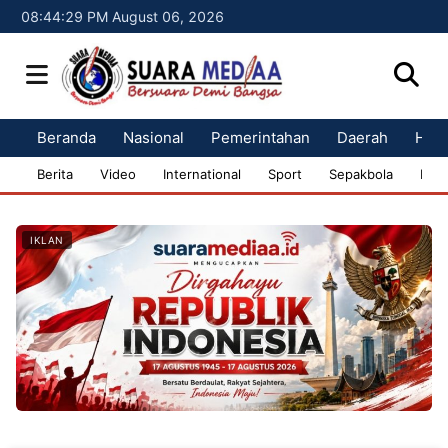
08:44:30 PM August 06, 2026
Beranda
Nasional
Pemerintahan
Daerah
Huk
Berita
Video
International
Sport
Sepakbola
Bisn
IKLAN