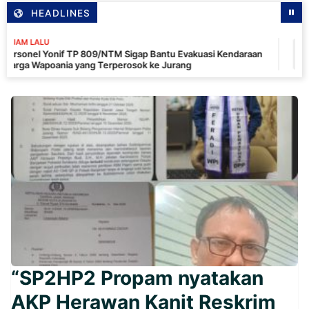
HEADLINES
13 JAM 
f TP 809/NTM Sigap Bantu Evakuasi Kendaraan
Kapolse
a yang Terperosok ke Jurang
Kendara
Ditertib
“SP2HP2 Propam nyatakan
AKP Herawan Kanit Reskrim