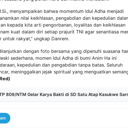
, M.Si., menyampaikan bahwa momentum Idul Adha menjadi
enanamkan nilai keikhlasan, pengabdian dan kepedulian dala
an kepada kita arti pengorbanan, loyalitas dan keikhlasan
anam kuat dalam diri setiap prajurit TNI agar senantiasa me
ir untuk rakyat,” ungkap Danrem.
n dilanjutkan dengan foto bersama yang dipenuhi suasana ha
eski sederhana, momen Idul Adha di bumi Anim Ha ini
araan, kepedulian dan pengabdian tanpa batas. Seluruh
ancar, meninggalkan jejak spiritual yang menguatkan seman
Red)
if TP 809/NTM Gelar Karya Bakti di SD Satu Atap Kasukwe Sar
ram