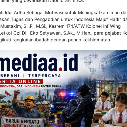
asan yang diwariskan Nabi Ibrahim AS.
h Idul Adha Sebagai Motivasi untuk Meningkatkan Iman da
akan Tugas dan Pengabdian untuk Indonesia Maju” Hadir d
ustakim, S.I.P., M.Si., Kasrem 174/ATW Kolonel Inf Wing
tkol Czi Dili Eko Setyawan, S.Ak., M.Han., para pejabat 
gikuti rangkaian ibadah dengan penuh kekhidmatan.