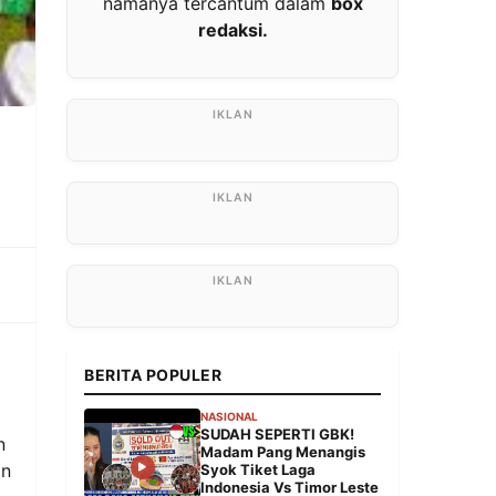
namanya tercantum dalam
box
redaksi.
BERITA POPULER
NASIONAL
SUDAH SEPERTI GBK!
n
Madam Pang Menangis
an
Syok Tiket Laga
Indonesia Vs Timor Leste