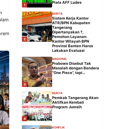
Piala AFF Ludes
1
n
BERITA
Sistem Kerja Kantor
alam
ATR/BPN Kabupaten
Tangerang
Dipertanyakan ?,
Korem
Pemohon Layanan:
2
Kantor Wilayah BPN
Provinsi Banten Harus
Lakukan Evaluasi
NASIONAL
Prabowo Disebut Tak
Masalah dengan Bendera
“One Piece”, tapi…
3
BERITA
Pemkab Tangerang Akan
Aktifkan Kembali
Program Jumsih
4
KONFLIK