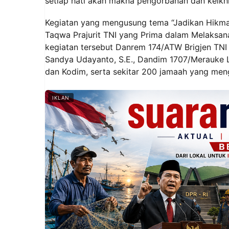
setiap hati akan makna pengorbanan dan keikhl
‎Kegiatan yang mengusung tema “Jadikan Hikma
Taqwa Prajurit TNI yang Prima dalam Melaksan
kegiatan tersebut Danrem 174/ATW Brigjen TNI M
Sandya Udayanto, S.E., Dandim 1707/Merauke Le
dan Kodim, serta sekitar 200 jamaah yang men
IKLAN