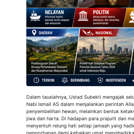
‎Dalam tausiahnya, Ustad Subekti mengajak sel
Nabi Ismail AS dalam menjalankan perintah Al
penyembelihan hewan, melainkan bentuk ketakw
jiwa dan harta. Di hadapan para prajurit dan m
menyentuh relung hati setiap jamaah yang hadir
pengorbanan demi kebaikan umat menghadirka