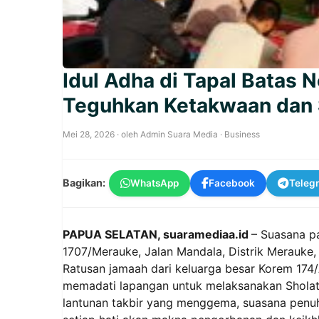
Idul Adha di Tapal Batas 
Teguhkan Ketakwaan dan
Mei 28, 2026
· oleh
Admin Suara Media
·
Business
Bagikan:
WhatsApp
Facebook
Teleg
PAPUA SELATAN, suaramediaa.id
– Suasana p
1707/Merauke, Jalan Mandala, Distrik Merauke
Ratusan jamaah dari keluarga besar Korem 174
memadati lapangan untuk melaksanakan Sholat 
lantunan takbir yang menggema, suasana penuh