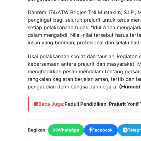
‎Danrem 174/ATW Brigjen TNI Mustakim, S.I.P.
pengingat bagi seluruh prajurit untuk terus m
setiap pelaksanaan tugas. “Idul Adha mengajark
dalam mengabdi. Nilai-nilai tersebut harus tert
insan yang beriman, profesional dan selalu had
‎Usai pelaksanaan sholat dan tausiah, kegiata
kebersamaan antara prajurit dan masyarakat. M
menghadirkan pesan mendalam tentang persaud
rangkaian kegiatan berjalan aman, tertib dan l
pengabdian demi bangsa dan negara.
(Humas/
Baca Juga:
Peduli Pendidikan, Prajurit Yon
Bagikan:
WhatsApp
Facebook
Teleg