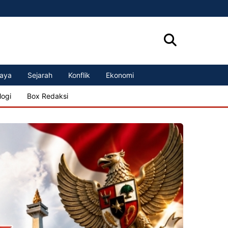
aya
Sejarah
Konflik
Ekonomi
logi
Box Redaksi