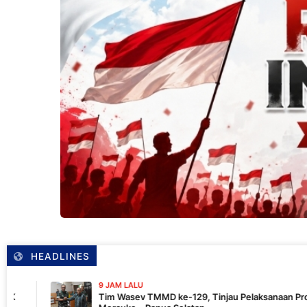
HEADLINES
9 JAM LALU
Tim Wasev TMMD ke-129, Tinjau Pelaksanaan Program Di