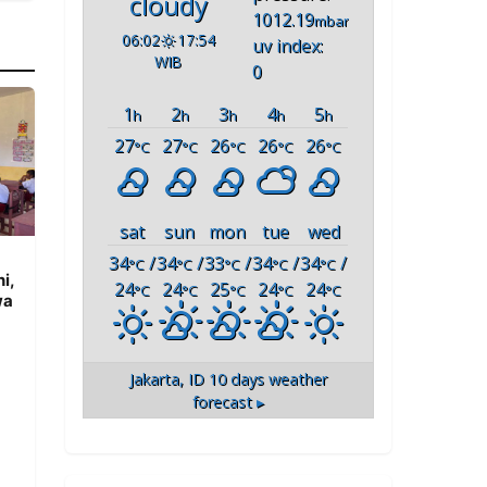
cloudy
1012.19
mbar
06:02
17:54
uv index:
WIB
0
1
2
3
4
5
h
h
h
h
h
27
27
26
26
26
°C
°C
°C
°C
°C
sat
sun
mon
tue
wed
34
/
34
/
33
/
34
/
34
/
°C
°C
°C
°C
°C
i,
24
24
25
24
24
°C
°C
°C
°C
°C
wa
Jakarta, ID
10 days weather
forecast ▸