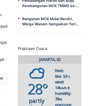
Pemasangan Plafon dan Atap,
Pembangunan MCK TMMD ke-
129 di Kampung Wanam Hampir
m
Rampung
Bangunan MCK Mulai Berdiri,
Warga Wanam Sampaikan Terima
njadi
Kasih Kepada Satgas TMMD
ngat
Prakiraan Cuaca
JAKARTA, ID
gat
feels
like: 32
°c
mi
28°
wind:
14
e
km/h
humidity:
78
partly
%
pressure: