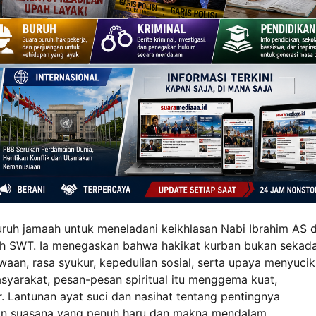
uruh jamaah untuk meneladani keikhlasan Nabi Ibrahim AS 
lah SWT. Ia menegaskan bahwa hakikat kurban bukan sekad
aan, rasa syukur, kepedulian sosial, serta upaya menyuci
asyarakat, pesan-pesan spiritual itu menggema kuat,
. Lantunan ayat suci dan nasihat tentang pentingnya
n suasana yang penuh haru dan makna mendalam.