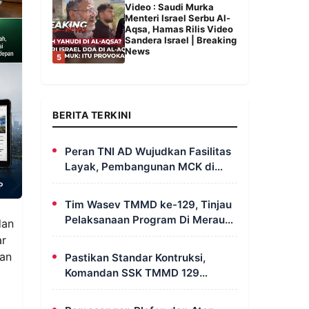
Video : Saudi Murka
Menteri Israel Serbu Al-
Aqsa, Hamas Rilis Video
Sandera Israel | Breaking
News
5
BERITA TERKINI
Peran TNI AD Wujudkan Fasilitas
Layak, Pembangunan MCK di
Dusun Serapu Rampung
Dikerjakan
Tim Wasev TMMD ke-129, Tinjau
Pelaksanaan Program Di Merauke
dan
– Papua Selatan
ar
kan
Pastikan Standar Kontruksi,
Komandan SSK TMMD 129
Intensif Awasi Pembangunan
MCK di Wanam