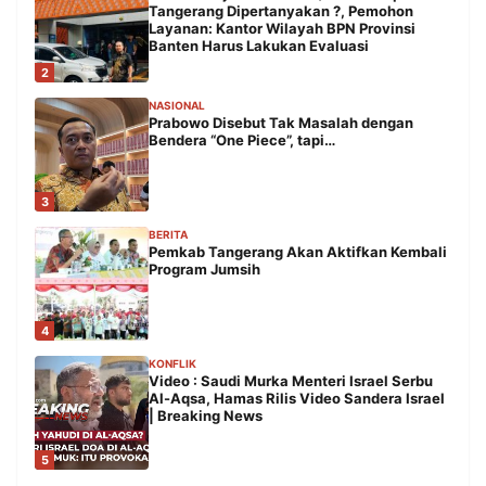
Tangerang Dipertanyakan ?, Pemohon
Layanan: Kantor Wilayah BPN Provinsi
Banten Harus Lakukan Evaluasi
2
NASIONAL
Prabowo Disebut Tak Masalah dengan
Bendera “One Piece”, tapi…
3
BERITA
Pemkab Tangerang Akan Aktifkan Kembali
Program Jumsih
4
KONFLIK
Video : Saudi Murka Menteri Israel Serbu
Al-Aqsa, Hamas Rilis Video Sandera Israel
| Breaking News
5