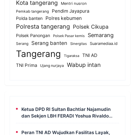
Kota tangerang
Mentri nusron
Pendim Jayapura
Pemkab tangerang
Polres kebumen
Polda banten
Polresta tangerang
Polsek Cikupa
Semarang
Polsek Panongan
Polsek Pasar kemis
Serang banten
Serang
Suaramediaa.id
Sinergitas
Tangerang
TNI AD
Tigaraksa
Wabup intan
TNI Prima
Ujang nurjaya
Ketua DPD RI Sultan Bachtiar Najamudin
dan Sekjen LBH FERADI Yoshua Rivaldo
Bahas Geopolitik dan Supremasi Hukum
Peran TNI AD Wujudkan Fasilitas Layak,