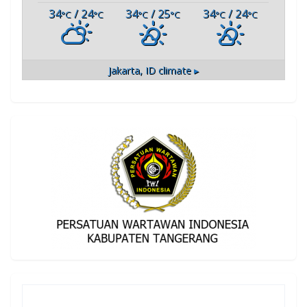
34
/ 24
34
/ 25
34
/ 24
°C
°C
°C
°C
°C
°C
Jakarta, ID
climate ▸