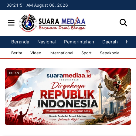
08:21:52 AM August 08, 2026
Beranda
Nasional
Pemerintahan
Daerah
Huk
Berita
Video
International
Sport
Sepakbola
Bisn
IKLAN