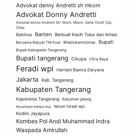
Advokat denny Andretti sh mkom
Advokat Donny Andretti
Advokat donny Andretti SH. Skom. Mkom. Cpfw. Cmdf. Cjkj.
Cftax
Banten
Berbuat Kasih Tulus dan Ikhlas
Babinsa
Bupati
Bersama Rakyat TNI Kuat
Bhabinkamtibmas
Bupati Kabupaten Tangerang
Bupati tangerang
Cikupa
Citra Raya
Feradi wpi
Harriani Bianca Daryana
Jakarta
Kab. Tangerang
Kabupaten Tangerang
Kapolresta Tangerang
Kebumen jateng
Ketum feradi wpi
Kecamatan kelapa dua
Kodim Jayapura
Kombes Pol Andi Muhammad Indra
Waspada Amirullah