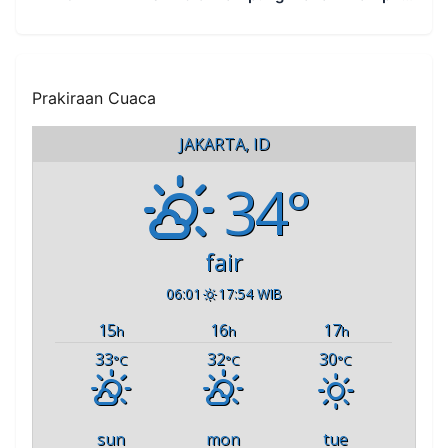
Rampung
Prakiraan Cuaca
JAKARTA, ID
34°
fair
06:01
17:54 WIB
15
16
17
h
h
h
33
32
30
°C
°C
°C
sun
mon
tue