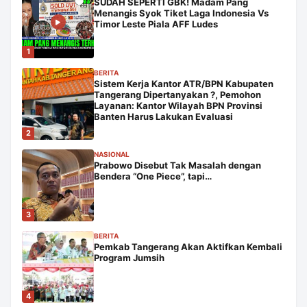
SUDAH SEPERTI GBK! Madam Pang
Menangis Syok Tiket Laga Indonesia Vs
Timor Leste Piala AFF Ludes
1
BERITA
Sistem Kerja Kantor ATR/BPN Kabupaten
Tangerang Dipertanyakan ?, Pemohon
Layanan: Kantor Wilayah BPN Provinsi
Banten Harus Lakukan Evaluasi
2
NASIONAL
Prabowo Disebut Tak Masalah dengan
Bendera “One Piece”, tapi…
3
BERITA
Pemkab Tangerang Akan Aktifkan Kembali
Program Jumsih
4