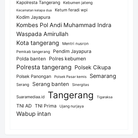
Kapolresta Tangerang
Kebumen jateng
Ketum feradi wpi
Kecamatan kelapa dua
Kodim Jayapura
Kombes Pol Andi Muhammad Indra
Waspada Amirullah
Kota tangerang
Mentri nusron
Pendim Jayapura
Pemkab tangerang
Polda banten
Polres kebumen
Polresta tangerang
Polsek Cikupa
Semarang
Polsek Panongan
Polsek Pasar kemis
Serang banten
Serang
Sinergitas
Tangerang
Suaramediaa.id
Tigaraksa
TNI AD
TNI Prima
Ujang nurjaya
Wabup intan