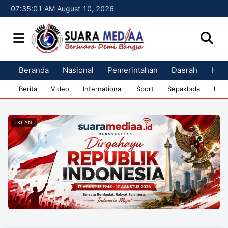
07:35:01 AM August 10, 2026
Beranda
Nasional
Pemerintahan
Daerah
Huk
Berita
Video
International
Sport
Sepakbola
Bisn
IKLAN