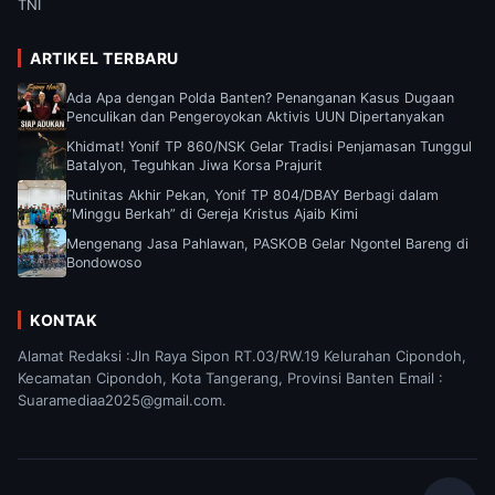
TNI
ARTIKEL TERBARU
Ada Apa dengan Polda Banten? Penanganan Kasus Dugaan
Penculikan dan Pengeroyokan Aktivis UUN Dipertanyakan
Khidmat! Yonif TP 860/NSK Gelar Tradisi Penjamasan Tunggul
Batalyon, Teguhkan Jiwa Korsa Prajurit
Rutinitas Akhir Pekan, Yonif TP 804/DBAY Berbagi dalam
“Minggu Berkah” di Gereja Kristus Ajaib Kimi
Mengenang Jasa Pahlawan, PASKOB Gelar Ngontel Bareng di
Bondowoso
KONTAK
Alamat Redaksi :Jln Raya Sipon RT.03/RW.19 Kelurahan Cipondoh,
Kecamatan Cipondoh, Kota Tangerang, Provinsi Banten Email :
Suaramediaa2025@gmail.com.