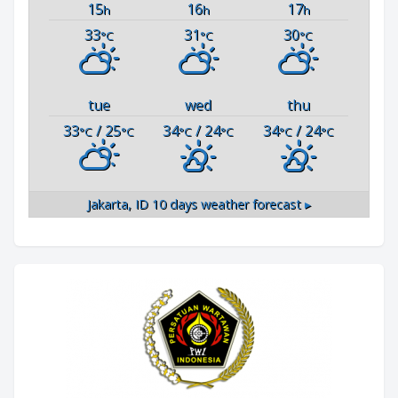
15
16
17
h
h
h
33
31
30
°C
°C
°C
tue
wed
thu
33
/ 25
34
/ 24
34
/ 24
°C
°C
°C
°C
°C
°C
Jakarta, ID
10 days weather forecast ▸