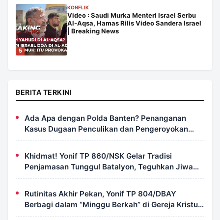
KONFLIK
Video : Saudi Murka Menteri Israel Serbu
Al-Aqsa, Hamas Rilis Video Sandera Israel
| Breaking News
5
BERITA TERKINI
Ada Apa dengan Polda Banten? Penanganan
Kasus Dugaan Penculikan dan Pengeroyokan
Aktivis UUN Dipertanyakan
Khidmat! Yonif TP 860/NSK Gelar Tradisi
Penjamasan Tunggul Batalyon, Teguhkan Jiwa
Korsa Prajurit
Rutinitas Akhir Pekan, Yonif TP 804/DBAY
Berbagi dalam “Minggu Berkah” di Gereja Kristus
Ajaib Kimi