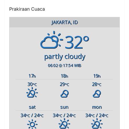
Prakiraan Cuaca
JAKARTA, ID
32°
partly cloudy
06:02
17:54 WIB
17
18
19
h
h
h
30
29
28
°C
°C
°C
sat
sun
mon
34
/ 24
34
/ 24
34
/ 24
°C
°C
°C
°C
°C
°C