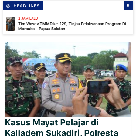
HEADLINES
JAM LALU
m Wasev TMMD ke-129, Tinjau Pelaksanaan Program Di
rauke – Papua Selatan
Kasus Mayat Pelajar di
Kaliadem Sukadiri, Polresta