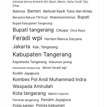
Advokat donny Andretti SH. Skom. Mkom. Cpfw. Cmdf. Cjkj.
Cftax
Banten
Berbuat Kasih Tulus dan Ikhlas
Babinsa
Bupati
Bersama Rakyat TNI Kuat
Bhabinkamtibmas
Bupati Kabupaten Tangerang
Bupati tangerang
Cikupa
Citra Raya
Feradi wpi
Harriani Bianca Daryana
Jakarta
Kab. Tangerang
Kabupaten Tangerang
Kapolresta Tangerang
Kebumen jateng
Ketum feradi wpi
Kecamatan kelapa dua
Kodim Jayapura
Kombes Pol Andi Muhammad Indra
Waspada Amirullah
Kota tangerang
Mentri nusron
Pendim Jayapura
Pemkab tangerang
Polres kebumen
Polda banten