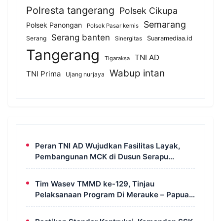
Polresta tangerang
Polsek Cikupa
Semarang
Polsek Panongan
Polsek Pasar kemis
Serang banten
Serang
Suaramediaa.id
Sinergitas
Tangerang
TNI AD
Tigaraksa
Wabup intan
TNI Prima
Ujang nurjaya
Peran TNI AD Wujudkan Fasilitas Layak,
Pembangunan MCK di Dusun Serapu
Rampung Dikerjakan
Tim Wasev TMMD ke-129, Tinjau
Pelaksanaan Program Di Merauke – Papua
Selatan