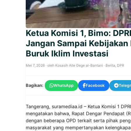
Ketua Komisi 1, Bimo: DP
Jangan Sampai Kebijakan 
Buruk Iklim Investasi
Mei 7, 2026
· oleh
Kosasih Alle Gege al-Bantani
·
Berita
,
DPR
Bagikan:
WhatsApp
Facebook
Teleg
Tangerang,
suramediaa.id
– Ketua Komisi 1 DPR
mengatakan bahwa, Rapat Dengar Pendapat (R
dengan beberapa OPD terkait serta pihak pengu
masyarakat yang mempertanyakan kelengkapan 