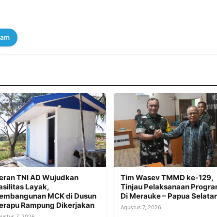
ram
eran TNI AD Wujudkan
Tim Wasev TMMD ke-129,
asilitas Layak,
Tinjau Pelaksanaan Progr
embangunan MCK di Dusun
Di Merauke – Papua Selata
erapu Rampung Dikerjakan
Agustus 7, 2026
ustus 7, 2026