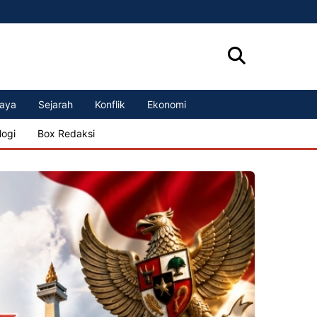
aya
Sejarah
Konflik
Ekonomi
logi
Box Redaksi