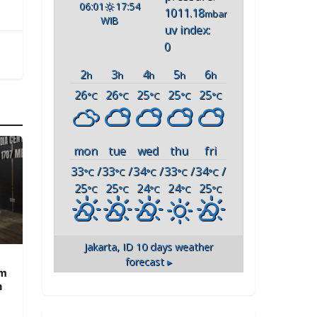
06:01
17:54
1011.18
mbar
WIB
uv index:
0
2
3
4
5
6
h
h
h
h
h
26
26
25
25
25
°C
°C
°C
°C
°C
mon
tue
wed
thu
fri
33
/
33
/
34
/
33
/
34
/
°C
°C
°C
°C
°C
25
25
24
24
25
°C
°C
°C
°C
°C
Jakarta, ID
10 days weather
forecast ▸
am
n