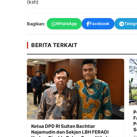
(ksh)
Bagikan:
WhatsApp
Facebook
Teleg
BERITA TERKAIT
P
F
P
Ketua DPD RI Sultan Bachtiar
S
Najamudin dan Sekjen LBH FERADI
Ag