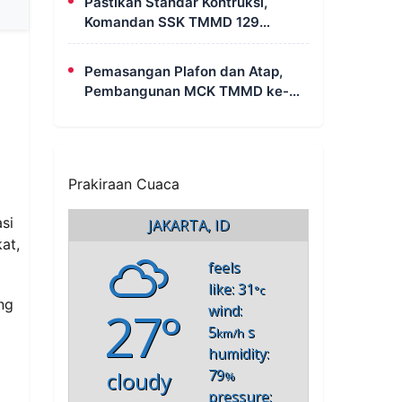
Pastikan Standar Kontruksi,
Komandan SSK TMMD 129
Intensif Awasi Pembangunan
MCK di Wanam
Pemasangan Plafon dan Atap,
Pembangunan MCK TMMD ke-
129 di Kampung Wanam Hampir
Rampung
Prakiraan Cuaca
si
JAKARTA, ID
at,
feels
like: 31
°c
ng
27°
wind:
5
s
km/h
humidity:
79
cloudy
%
pressure: