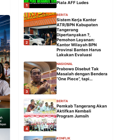
Piala AFF Ludes
1
BERITA
Sistem Kerja Kantor
ATR/BPN Kabupaten
Tangerang
Dipertanyakan ?,
Pemohon Layanan:
2
Kantor Wilayah BPN
Provinsi Banten Harus
Lakukan Evaluasi
NASIONAL
Prabowo Disebut Tak
Masalah dengan Bendera
“One Piece”, tapi…
3
BERITA
Pemkab Tangerang Akan
Aktifkan Kembali
Program Jumsih
4
KONFLIK