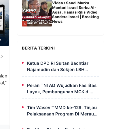
Video : Saudi Murka
Menteri Israel Serbu Al-
Aqsa, Hamas Rilis Video
Sandera Israel | Breaking
News
5
BERITA TERKINI
RD
Ketua DPD RI Sultan Bachtiar
Najamudin dan Sekjen LBH
alan
FERADI Yoshua Rivaldo Bahas
Geopolitik dan Supremasi Hukum
l,”
Peran TNI AD Wujudkan Fasilitas
Layak, Pembangunan MCK di
Dusun Serapu Rampung
Dikerjakan
Tim Wasev TMMD ke-129, Tinjau
Pelaksanaan Program Di Merauke
– Papua Selatan