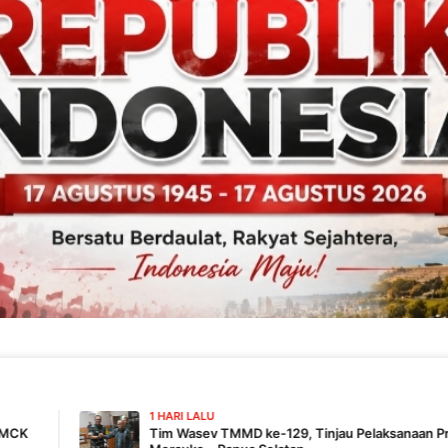
1 HARI LALU
Tim Wasev TMMD ke-129, Tinjau Pelaksanaan Program Di