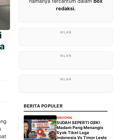
namanya tercantum dalam
box
redaksi.
i
ra
BERITA POPULER
NASIONAL
ang
SUDAH SEPERTI GBK!
Madam Pang Menangis
n
Syok Tiket Laga
bat
Indonesia Vs Timor Leste