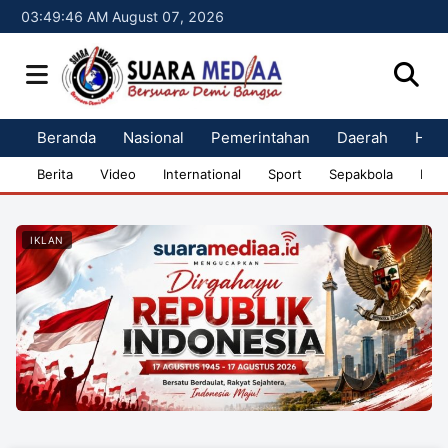
03:49:48 AM August 07, 2026
Beranda
Nasional
Pemerintahan
Daerah
Huk
Berita
Video
International
Sport
Sepakbola
Bisn
IKLAN