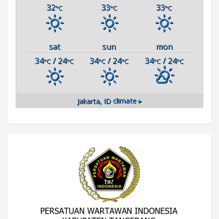
32
33
33
°C
°C
°C
sat
sun
mon
34
/ 24
34
/ 24
34
/ 24
°C
°C
°C
°C
°C
°C
Jakarta, ID
climate ▸