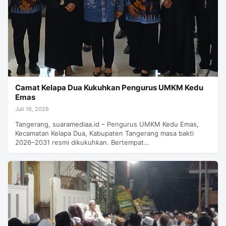
Camat Kelapa Dua Kukuhkan Pengurus UMKM Kedu
Emas
Juli 16, 2026
Tangerang, suaramediaa.id – Pengurus UMKM Kedu Emas,
Kecamatan Kelapa Dua, Kabupaten Tangerang masa bakti
2026–2031 resmi dikukuhkan. Bertempat…