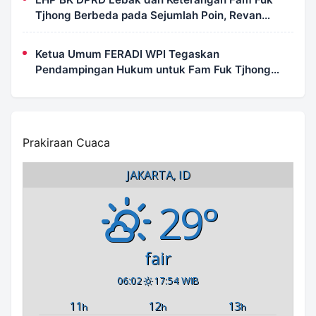
Tjhong Berbeda pada Sejumlah Poin, Revan
FERADI WPI: Proses Pembuktian Masih
Berlangsung di Polda Banten
Ketua Umum FERADI WPI Tegaskan
Pendampingan Hukum untuk Fam Fuk Tjhong
Tetap Berjalan, Hormati Proses Penyidikan dan
LHP BK DPRD Lebak
Prakiraan Cuaca
JAKARTA, ID
29°
fair
06:02
17:54 WIB
11
12
13
h
h
h