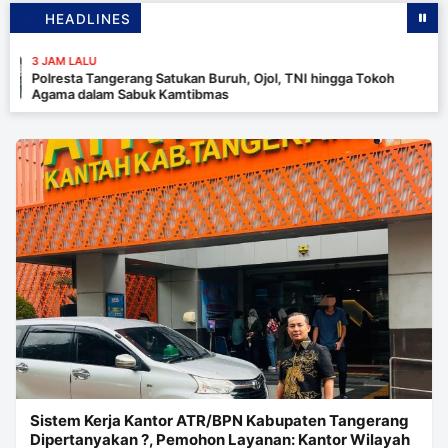
HEADLINES
3 JA
ngerang Satukan Buruh, Ojol, TNI hingga Tokoh
Tim 
am Sabuk Kamtibmas
Meng
Uun
Sistem Kerja Kantor ATR/BPN Kabupaten Tangerang
Dipertanyakan ?, Pemohon Layanan: Kantor Wilayah