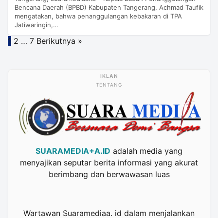
Bencana Daerah (BPBD) Kabupaten Tangerang, Achmad Taufik
mengatakan, bahwa penanggulangan kebakaran di TPA
Jatiwaringin,…
Paginasi
1
2
…
7
Berikutnya »
pos
TENTANG
SUARAMEDIA+A.ID
adalah media yang
menyajikan seputar berita informasi yang akurat
berimbang dan berwawasan luas
Wartawan Suaramediaa. id dalam menjalankan