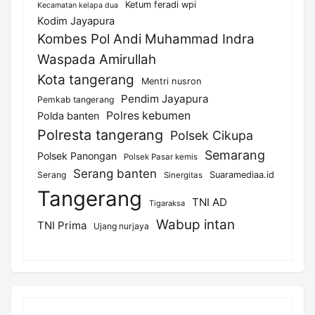
Ketum feradi wpi
Kecamatan kelapa dua
Kodim Jayapura
Kombes Pol Andi Muhammad Indra
Waspada Amirullah
Kota tangerang
Mentri nusron
Pendim Jayapura
Pemkab tangerang
Polres kebumen
Polda banten
Polresta tangerang
Polsek Cikupa
Semarang
Polsek Panongan
Polsek Pasar kemis
Serang banten
Serang
Suaramediaa.id
Sinergitas
Tangerang
TNI AD
Tigaraksa
Wabup intan
TNI Prima
Ujang nurjaya