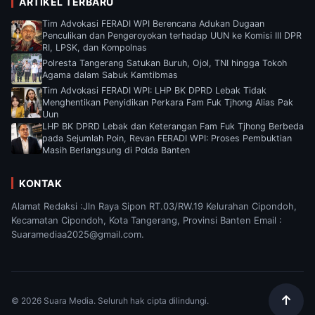
ARTIKEL TERBARU
Tim Advokasi FERADI WPI Berencana Adukan Dugaan
Penculikan dan Pengeroyokan terhadap UUN ke Komisi III DPR
RI, LPSK, dan Kompolnas
Polresta Tangerang Satukan Buruh, Ojol, TNI hingga Tokoh
Agama dalam Sabuk Kamtibmas
Tim Advokasi FERADI WPI: LHP BK DPRD Lebak Tidak
Menghentikan Penyidikan Perkara Fam Fuk Tjhong Alias Pak
Uun
LHP BK DPRD Lebak dan Keterangan Fam Fuk Tjhong Berbeda
pada Sejumlah Poin, Revan FERADI WPI: Proses Pembuktian
Masih Berlangsung di Polda Banten
KONTAK
Alamat Redaksi :Jln Raya Sipon RT.03/RW.19 Kelurahan Cipondoh,
Kecamatan Cipondoh, Kota Tangerang, Provinsi Banten Email :
Suaramediaa2025@gmail.com.
© 2026 Suara Media. Seluruh hak cipta dilindungi.