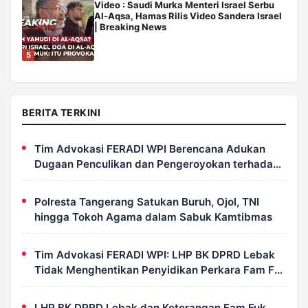
Video : Saudi Murka Menteri Israel Serbu
Al-Aqsa, Hamas Rilis Video Sandera Israel
| Breaking News
5
BERITA TERKINI
Tim Advokasi FERADI WPI Berencana Adukan
Dugaan Penculikan dan Pengeroyokan terhadap
UUN ke Komisi III DPR RI, LPSK, dan Kompolnas
Polresta Tangerang Satukan Buruh, Ojol, TNI
hingga Tokoh Agama dalam Sabuk Kamtibmas
Tim Advokasi FERADI WPI: LHP BK DPRD Lebak
Tidak Menghentikan Penyidikan Perkara Fam Fuk
Tjhong Alias Pak Uun
LHP BK DPRD Lebak dan Keterangan Fam Fuk