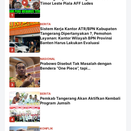
Timor Leste Piala AFF Ludes
1
BERITA
Sistem Kerja Kantor ATR/BPN Kabupaten
Tangerang Dipertanyakan ?, Pemohon
Layanan: Kantor Wilayah BPN Provinsi
Banten Harus Lakukan Evaluasi
2
NASIONAL
Prabowo Disebut Tak Masalah dengan
Bendera “One Piece”, tapi…
3
BERITA
Pemkab Tangerang Akan Aktifkan Kembali
Program Jumsih
4
KONFLIK