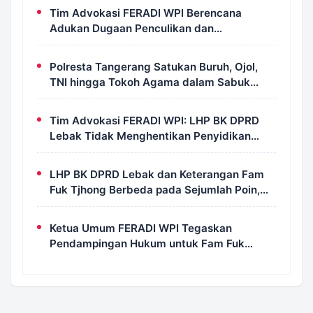
Tim Advokasi FERADI WPI Berencana
Adukan Dugaan Penculikan dan
Pengeroyokan terhadap UUN ke Komisi III
DPR RI, LPSK, dan Kompolnas
Polresta Tangerang Satukan Buruh, Ojol,
TNI hingga Tokoh Agama dalam Sabuk
Kamtibmas
Tim Advokasi FERADI WPI: LHP BK DPRD
Lebak Tidak Menghentikan Penyidikan
Perkara Fam Fuk Tjhong Alias Pak Uun
LHP BK DPRD Lebak dan Keterangan Fam
Fuk Tjhong Berbeda pada Sejumlah Poin,
Revan FERADI WPI: Proses Pembuktian
Masih Berlangsung di Polda Banten
Ketua Umum FERADI WPI Tegaskan
Pendampingan Hukum untuk Fam Fuk
Tjhong Tetap Berjalan, Hormati Proses
Penyidikan dan LHP BK DPRD Lebak