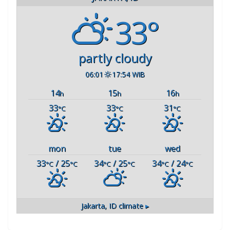
33°
partly cloudy
06:01
17:54 WIB
14
15
16
h
h
h
33
33
31
°C
°C
°C
mon
tue
wed
33
/ 25
34
/ 25
34
/ 24
°C
°C
°C
°C
°C
°C
Jakarta, ID
climate ▸