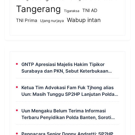
Tangerang
TNI AD
Tigaraksa
Wabup intan
TNI Prima
Ujang nurjaya
GNTP Apresiasi Majelis Hakim Tipikor
Surabaya dan PKN, Sebut Keterbukaan
Informasi Jadi Instrumen Pengawasan
Korupsi
Ketua Tim Advokasi Fam Fuk Tjhong alias
Uun: Masih Tunggu SP2HP Lanjutan Polda
Banten
Uun Mengaku Belum Terima Informasi
Terbaru Penyidikan Polda Banten, Soroti
Transparansi Perkara
Pengacara Senior Donny Andretti: SP2HP