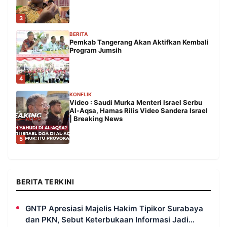
3
BERITA
Pemkab Tangerang Akan Aktifkan Kembali
Program Jumsih
4
KONFLIK
Video : Saudi Murka Menteri Israel Serbu
Al-Aqsa, Hamas Rilis Video Sandera Israel
| Breaking News
5
BERITA TERKINI
GNTP Apresiasi Majelis Hakim Tipikor Surabaya
dan PKN, Sebut Keterbukaan Informasi Jadi