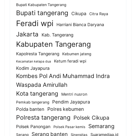
Bupati Kabupaten Tangerang
Bupati tangerang
Cikupa
Citra Raya
Feradi wpi
Harriani Bianca Daryana
Jakarta
Kab. Tangerang
Kabupaten Tangerang
Kapolresta Tangerang
Kebumen jateng
Ketum feradi wpi
Kecamatan kelapa dua
Kodim Jayapura
Kombes Pol Andi Muhammad Indra
Waspada Amirullah
Kota tangerang
Mentri nusron
Pendim Jayapura
Pemkab tangerang
Polda banten
Polres kebumen
Polresta tangerang
Polsek Cikupa
Semarang
Polsek Panongan
Polsek Pasar kemis
Serang banten
Serang
Suaramediaa.id
Sinergitas