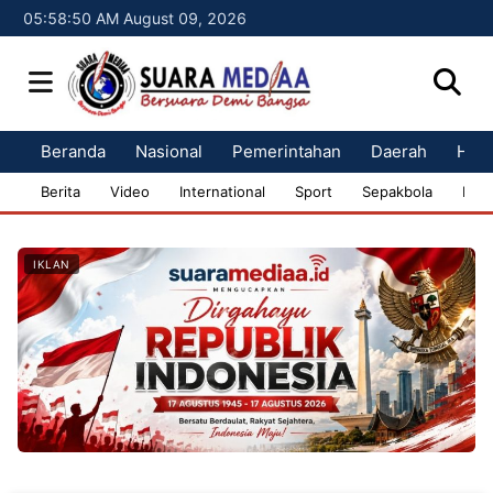
05:58:52 AM August 09, 2026
Beranda
Nasional
Pemerintahan
Daerah
Huk
Berita
Video
International
Sport
Sepakbola
Bisn
IKLAN